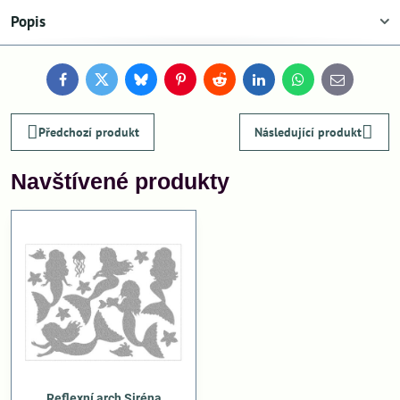
Popis
Facebook
Twitter
Bluesky
Pinterest
Reddit
LinkedIn
WhatsApp
E-
mail
Předchozí produkt
Následující produkt
Navštívené produkty
Reflexní arch Siréna