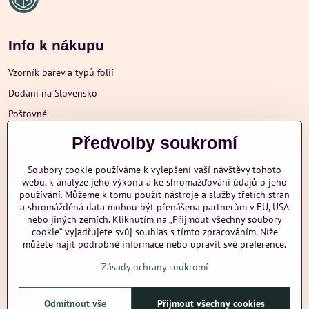
Info k nákupu
Vzorník barev a typů folií
Dodání na Slovensko
Poštovné
Obchodní podmínky
Předvolby soukromí
Reklamace
Soubory cookie používáme k vylepšení vaší návštěvy tohoto
Ochrana osobních údajů
webu, k analýze jeho výkonu a ke shromažďování údajů o jeho
používání. Můžeme k tomu použít nástroje a služby třetích stran
a shromážděná data mohou být přenášena partnerům v EU, USA
nebo jiných zemích. Kliknutím na „Přijmout všechny soubory
Další informace
cookie“ vyjadřujete svůj souhlas s tímto zpracováním. Níže
můžete najít podrobné informace nebo upravit své preference.
Zásady ochrany soukromí
nazehlujeme
Odmítnout vše
Přijmout všechny cookies