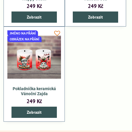
249 Kč
249 Kč
Zobrazit
Zobrazit
JMÉNO NA PŘÁNÍ
OBRÁZEK NA PŘÁNÍ
Pokladnička keramická
Vánoční Zajda
249 Kč
Zobrazit