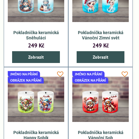
Pokladnička keramická
Pokladnička keramická
Sněhuláci
Vánoční Zimní svět
249 Kč
249 Kč
Zobrazit
Zobrazit
JMÉNO NA PŘÁNÍ
JMÉNO NA PŘÁNÍ
OBRÁZEK NA PŘÁNÍ
OBRÁZEK NA PŘÁNÍ
Pokladnička keramická
Pokladnička keramická
Happy Sobík
Vánoční Sob