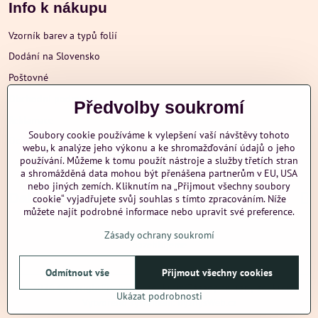
Info k nákupu
Vzorník barev a typů folií
Dodání na Slovensko
Poštovné
Obchodní podmínky
Předvolby soukromí
Reklamace
Soubory cookie používáme k vylepšení vaší návštěvy tohoto
Ochrana osobních údajů
webu, k analýze jeho výkonu a ke shromažďování údajů o jeho
používání. Můžeme k tomu použít nástroje a služby třetích stran
a shromážděná data mohou být přenášena partnerům v EU, USA
nebo jiných zemích. Kliknutím na „Přijmout všechny soubory
Další informace
cookie“ vyjadřujete svůj souhlas s tímto zpracováním. Níže
můžete najít podrobné informace nebo upravit své preference.
Zásady ochrany soukromí
nazehlujeme
Odmítnout vše
Přijmout všechny cookies
©
2026
Copyright
Předvolby soukromí
Zásady ochrany soukromí
Ukázat podrobnosti
Vytvořeno systémem:
ByznysWeb.cz