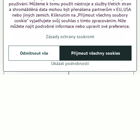
používání. Můžeme k tomu použít nástroje a služby třetích stran
a shromážděná data mohou být přenášena partnerům v EU, USA
Nažehlovačka Kawaii
Nažehlovačka Medvídek
nebo jiných zemích. Kliknutím na „Přijmout všechny soubory
Monster
cookie“ vyjadřujete svůj souhlas s tímto zpracováním. Níže
32 Kč
32 Kč
můžete najít podrobné informace nebo upravit své preference.
Zobrazit
Zobrazit
Zásady ochrany soukromí
OBRÁZEK NA PŘÁNÍ
OBRÁZEK NA PŘÁNÍ
Odmítnout vše
Přijmout všechny cookies
Ukázat podrobnosti
Nažehlovačka Monster
Nažehlovačka Roboti
Truck
32 Kč
32 Kč
Zobrazit
Zobrazit