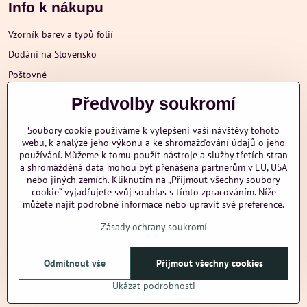
Info k nákupu
Vzorník barev a typů folií
Dodání na Slovensko
Poštovné
Obchodní podmínky
Předvolby soukromí
Reklamace
Soubory cookie používáme k vylepšení vaší návštěvy tohoto
Ochrana osobních údajů
webu, k analýze jeho výkonu a ke shromažďování údajů o jeho
používání. Můžeme k tomu použít nástroje a služby třetích stran
a shromážděná data mohou být přenášena partnerům v EU, USA
nebo jiných zemích. Kliknutím na „Přijmout všechny soubory
Další informace
cookie“ vyjadřujete svůj souhlas s tímto zpracováním. Níže
můžete najít podrobné informace nebo upravit své preference.
Zásady ochrany soukromí
nazehlujeme
Odmítnout vše
Přijmout všechny cookies
©
2026
Copyright
Předvolby soukromí
Zásady ochrany soukromí
Ukázat podrobnosti
Vytvořeno systémem:
ByznysWeb.cz