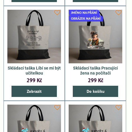
JMÉNO NA PŘÁNÍ
OBRÁZEK NA PŘÁNÍ
Skládací taška Líbí se mi být
Skládací taška Pracující
učitelkou
žena na počítači
299 Kč
299 Kč
Zobrazit
Do košíku