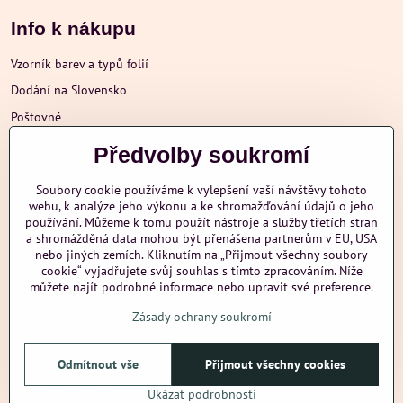
Info k nákupu
Vzorník barev a typů folií
Dodání na Slovensko
Poštovné
Obchodní podmínky
Předvolby soukromí
Reklamace
Soubory cookie používáme k vylepšení vaší návštěvy tohoto
Ochrana osobních údajů
webu, k analýze jeho výkonu a ke shromažďování údajů o jeho
používání. Můžeme k tomu použít nástroje a služby třetích stran
a shromážděná data mohou být přenášena partnerům v EU, USA
nebo jiných zemích. Kliknutím na „Přijmout všechny soubory
Další informace
cookie“ vyjadřujete svůj souhlas s tímto zpracováním. Níže
můžete najít podrobné informace nebo upravit své preference.
Zásady ochrany soukromí
nazehlujeme
Odmítnout vše
Přijmout všechny cookies
©
2026
Copyright
Předvolby soukromí
Zásady ochrany soukromí
Ukázat podrobnosti
Vytvořeno systémem:
ByznysWeb.cz