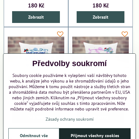
180 Kč
180 Kč
Zobrazit
Zobrazit
Předvolby soukromí
Soubory cookie používáme k vylepšení vaší návštěvy tohoto
webu, k analýze jeho výkonu a ke shromažďování údajů o jeho
používání. Můžeme k tomu použít nástroje a služby třetích stran
a shromážděná data mohou být přenášena partnerům v EU, USA
Polštář Na spaní k babičce a
Polštář Na spaní k babičce
nebo jiných zemích. Kliknutím na „Přijmout všechny soubory
dědovi kluk
holka
cookie“ vyjadřujete svůj souhlas s tímto zpracováním. Níže
180 Kč
180 Kč
můžete najít podrobné informace nebo upravit své preference.
Zobrazit
Zobrazit
Zásady ochrany soukromí
Odmítnout vše
Přijmout všechny cookies