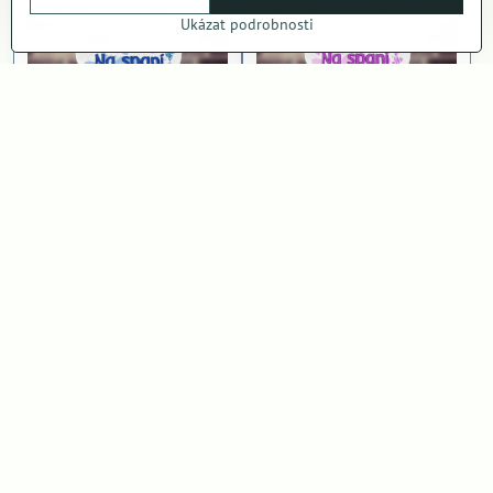
Ukázat podrobnosti
Polštář Na spaní k babičce
Polštář Na spaní k dědovi
kluk
holka
180 Kč
180 Kč
Zobrazit
Zobrazit