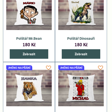
Polštář Mr.Bean
Polštář Dinosauři
180 Kč
180 Kč
Zobrazit
Zobrazit
JMÉNO NA PŘÁNÍ
JMÉNO NA PŘÁNÍ