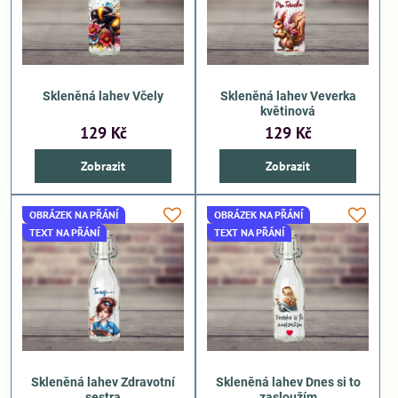
Skleněná lahev Včely
Skleněná lahev Veverka
květinová
129 Kč
129 Kč
Zobrazit
Zobrazit
OBRÁZEK NA PŘÁNÍ
OBRÁZEK NA PŘÁNÍ
TEXT NA PŘÁNÍ
TEXT NA PŘÁNÍ
Skleněná lahev Zdravotní
Skleněná lahev Dnes si to
sestra
zasloužím