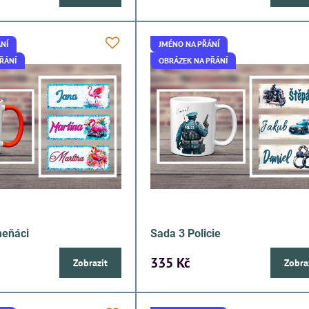
NÍ
JMÉNO NA PŘÁNÍ
ŘÁNÍ
OBRÁZEK NA PŘÁNÍ
meňáci
Sada 3 Policie
335 Kč
Zobrazit
Zobra