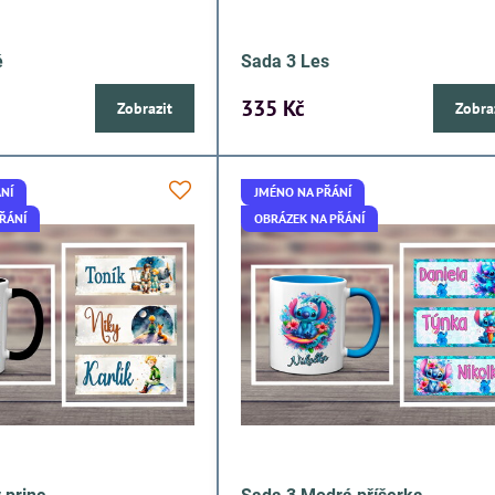
ě
Sada 3 Les
335 Kč
Zobrazit
Zobra
NÍ
JMÉNO NA PŘÁNÍ
ŘÁNÍ
OBRÁZEK NA PŘÁNÍ