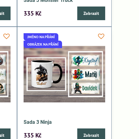
Sada 3 Monster Truck
335 Kč
zit
Zobrazit
JMÉNO NA PŘÁNÍ
OBRÁZEK NA PŘÁNÍ
Sada 3 Ninja
335 Kč
zit
Zobrazit