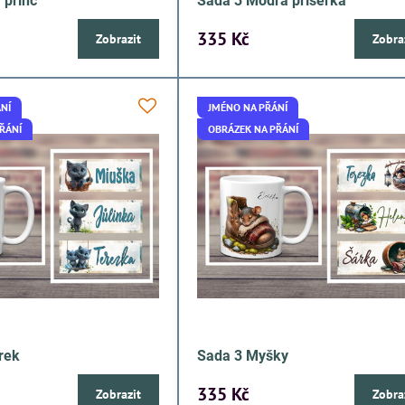
 princ
Sada 3 Modrá příšerka
335 Kč
Zobrazit
Zobra
NÍ
JMÉNO NA PŘÁNÍ
ŘÁNÍ
OBRÁZEK NA PŘÁNÍ
rek
Sada 3 Myšky
335 Kč
Zobrazit
Zobra