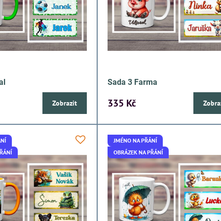
al
Sada 3 Farma
335 Kč
Zobrazit
Zobra
NÍ
JMÉNO NA PŘÁNÍ
ŘÁNÍ
OBRÁZEK NA PŘÁNÍ