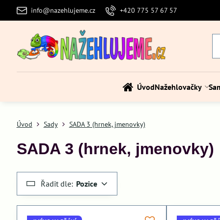
info@nazehlujeme.cz
+420 775 57 67 57
Úvod
Nažehlovačky
Sa
Úvod
Sady
SADA 3 (hrnek, jmenovky)
SADA 3 (hrnek, jmenovky)
Řadit dle:
Pozice