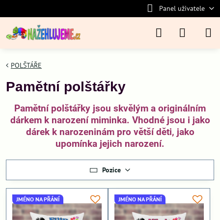
Panel uživatele
POLŠTÁŘE
Pamětní polštářky
Pamětní polštářky jsou skvělým a originálním
dárkem k narození miminka. Vhodné jsou i jako
dárek k narozeninám pro větší děti, jako
upomínka jejich narození.
Pozice
JMÉNO NA PŘÁNÍ
JMÉNO NA PŘÁNÍ