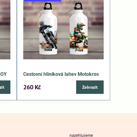
BOY
Cestovní hliníková lahev Motokros
260 Kč
zit
Zobrazit
nazehlujeme