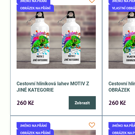
JMÉNO NA PŘÁNÍ
JMÉNO NA PŘÁ
OBRÁZEK NA PŘÁNÍ
VLASTNÍ OBR
Cestovní hliníková lahev MOTIV Z
Cestovní hl
JINÉ KATEGORIE
OBRÁZEK
260 Kč
260 Kč
Zobrazit
JMÉNO NA PŘÁNÍ
JMÉNO NA PŘÁ
OBRÁZEK NA PŘÁNÍ
OBRÁZEK NA P