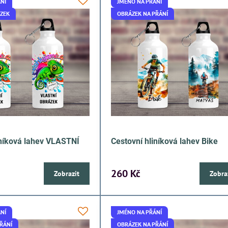
NÍ
JMÉNO NA PŘÁNÍ
ÁZEK
OBRÁZEK NA PŘÁNÍ
iníková lahev VLASTNÍ
Cestovní hliníková lahev Bike
260 Kč
Zobrazit
Zobra
NÍ
JMÉNO NA PŘÁNÍ
ŘÁNÍ
OBRÁZEK NA PŘÁNÍ