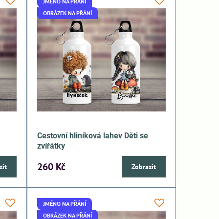
JMÉNO NA PŘÁNÍ
OBRÁZEK NA PŘÁNÍ
Cestovní hliníková lahev Děti se
zvířátky
260 Kč
zit
Zobrazit
JMÉNO NA PŘÁNÍ
OBRÁZEK NA PŘÁNÍ