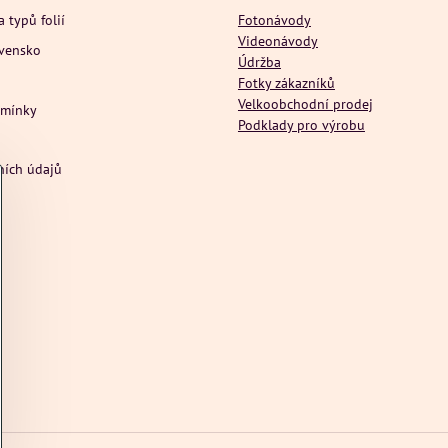
a typů folií
Fotonávody
Videonávody
ovensko
Údržba
Fotky zákazníků
Velkoobchodní prodej
dmínky
Podklady pro výrobu
ních údajů