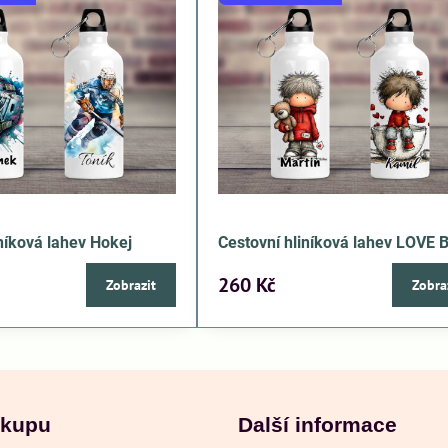
iníková lahev Hokej
Cestovní hliníková lahev LOVE 
260 Kč
Zobrazit
Zobra
ákupu
Další informace