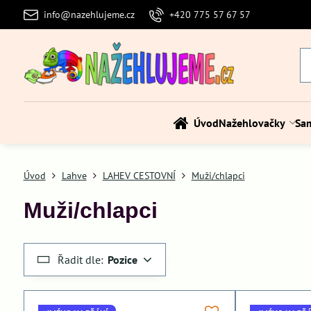
info@nazehlujeme.cz
+420 775 57 67 57
Úvod
Nažehlovačky
Sa
Úvod
Lahve
LAHEV CESTOVNÍ
Muži/chlapci
Muži/chlapci
Řadit dle:
Pozice