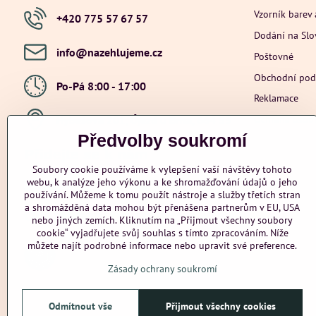
Vzorník barev 
+420 775 57 67 57
Dodání na Sl
info​@nazehlujeme​.cz
Poštovné
Obchodní po
Po-Pá 8:00 - 17:00
Reklamace
Ochrana osob
Hybešova 201, Újezd u Brna, 664 53
Předvolby soukromí
Přidejte se k nám
Soubory cookie používáme k vylepšení vaší návštěvy tohoto
webu, k analýze jeho výkonu a ke shromažďování údajů o jeho
Facebook
Instagram
Youtube
používání. Můžeme k tomu použít nástroje a služby třetích stran
a shromážděná data mohou být přenášena partnerům v EU, USA
Odstoupení od smlouvy
nebo jiných zemích. Kliknutím na „Přijmout všechny soubory
cookie“ vyjadřujete svůj souhlas s tímto zpracováním. Níže
můžete najít podrobné informace nebo upravit své preference.
Zásady ochrany soukromí
Odmítnout vše
Přijmout všechny cookies