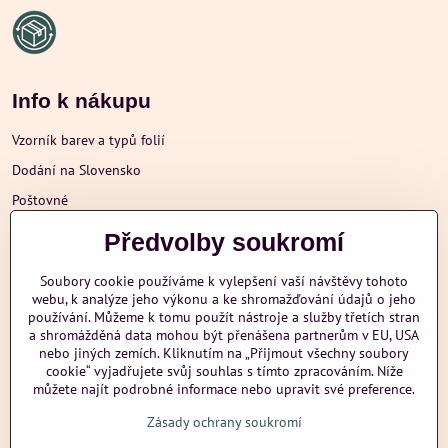
Info k nákupu
Vzorník barev a typů folií
Dodání na Slovensko
Poštovné
Obchodní podmínky
Předvolby soukromí
Reklamace
Soubory cookie používáme k vylepšení vaší návštěvy tohoto
Ochrana osobních údajů
webu, k analýze jeho výkonu a ke shromažďování údajů o jeho
používání. Můžeme k tomu použít nástroje a služby třetích stran
a shromážděná data mohou být přenášena partnerům v EU, USA
nebo jiných zemích. Kliknutím na „Přijmout všechny soubory
Další informace
cookie“ vyjadřujete svůj souhlas s tímto zpracováním. Níže
můžete najít podrobné informace nebo upravit své preference.
Zásady ochrany soukromí
nazehlujeme