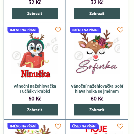
32 Kč
32 Kč
Zobrazit
Zobrazit
JMÉNO NA PŘÁNÍ
JMÉNO NA PŘÁNÍ
Vánoční nažehlovačka
Vánoční nažehlovačka Sobí
Tučňák v krabici
hlava holka se jménem
60 Kč
60 Kč
Zobrazit
Zobrazit
JMÉNO NA PŘÁNÍ
ČÍSLO NA PŘÁNÍ