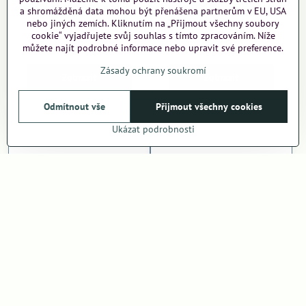
a shromážděná data mohou být přenášena partnerům v EU, USA
nebo jiných zemích. Kliknutím na „Přijmout všechny soubory
Adventní kalendář Svět
Adventní kalendář Hlavy
cookie“ vyjadřujete svůj souhlas s tímto zpracováním. Níže
kostek
myška 3
můžete najít podrobné informace nebo upravit své preference.
135 Kč
135 Kč
Zásady ochrany soukromí
Zobrazit
Zobrazit
Odmítnout vše
Přijmout všechny cookies
Ukázat podrobnosti
Adventní kalendář Nákladní
Adventní kalendář Hvězdy
auta
135 Kč
135 Kč
Zobrazit
Zobrazit