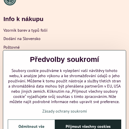
Info k nákupu
Vzorník barev a typů folií
Dodání na Slovensko
Poštovné
Obchodní podmínky
Předvolby soukromí
Reklamace
Soubory cookie používáme k vylepšení vaší návštěvy tohoto
Ochrana osobních údajů
webu, k analýze jeho výkonu a ke shromažďování údajů o jeho
používání. Můžeme k tomu použít nástroje a služby třetích stran
a shromážděná data mohou být přenášena partnerům v EU, USA
nebo jiných zemích. Kliknutím na „Přijmout všechny soubory
Další informace
cookie“ vyjadřujete svůj souhlas s tímto zpracováním. Níže
můžete najít podrobné informace nebo upravit své preference.
Zásady ochrany soukromí
nazehlujeme
Odmítnout vše
Přijmout všechny cookies