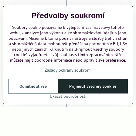
Předvolby soukromí
Soubory cookie používáme k vylepšení vaší návštěvy tohoto
webu, k analýze jeho výkonu a ke shromažďování údajů o jeho
používání. Můžeme k tomu použít nástroje a služby třetích stran
a shromážděná data mohou být přenášena partnerům v EU, USA
Kšiltovka Les
Kšiltovka Lev
nebo jiných zemích. Kliknutím na „Přijmout všechny soubory
265 Kč
265 Kč
cookie“ vyjadřujete svůj souhlas s tímto zpracováním. Níže
můžete najít podrobné informace nebo upravit své preference.
Zobrazit
Zobrazit
Zásady ochrany soukromí
JMÉNO NA PŘÁNÍ
JMÉNO NA PŘÁNÍ
OBRÁZEK NA PŘÁNÍ
OBRÁZEK NA PŘÁNÍ
Odmítnout vše
Přijmout všechny cookies
Ukázat podrobnosti