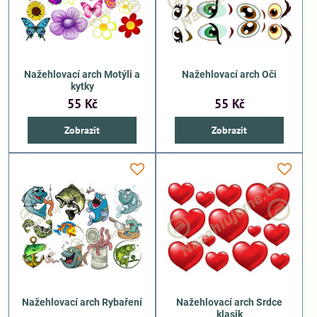
Nažehlovací arch Motýli a
Nažehlovací arch Oči
kytky
55 Kč
55 Kč
Zobrazit
Zobrazit
Nažehlovací arch Rybaření
Nažehlovací arch Srdce
klasik