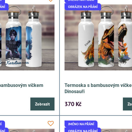
ÁNÍ
OBRÁZEK NA PŘÁNÍ
 bambusovým víčkem
Termoska s bambusovým víčk
Dinosauři
370 Kč
Zobrazit
Zo
Í
JMÉNO NA PŘÁNÍ
ÁNÍ
OBRÁZEK NA PŘÁNÍ