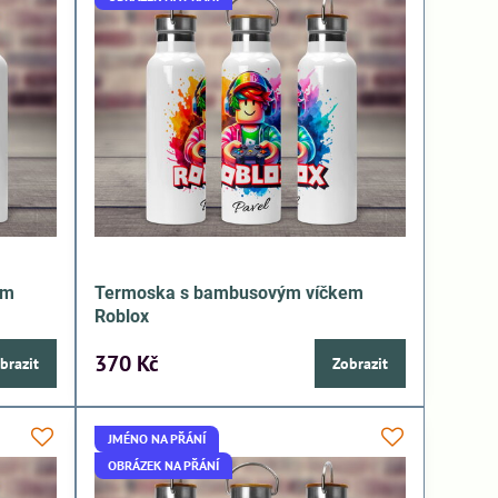
em
Termoska s bambusovým víčkem
Roblox
370 Kč
brazit
Zobrazit
JMÉNO NA PŘÁNÍ
OBRÁZEK NA PŘÁNÍ