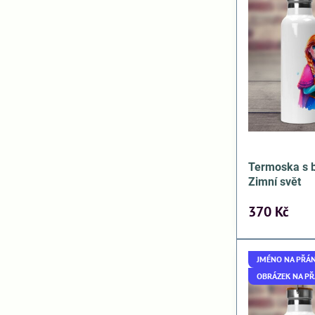
Termoska s
Zimní svět
370 Kč
JMÉNO NA PŘÁN
OBRÁZEK NA PŘ