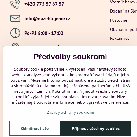
Vzorník barev 
+420 775 57 67 57
Dodání na Sl
info​@nazehlujeme​.cz
Poštovné
Obchodní po
Po-Pá 8:00 - 17:00
Reklamace
Ochrana osob
Hybešova 201, Újezd u Brna, 664 53
Předvolby soukromí
Přidejte se k nám
Soubory cookie používáme k vylepšení vaší návštěvy tohoto
webu, k analýze jeho výkonu a ke shromažďování údajů o jeho
Facebook
Instagram
Youtube
používání. Můžeme k tomu použít nástroje a služby třetích stran
a shromážděná data mohou být přenášena partnerům v EU, USA
Odstoupení od smlouvy
nebo jiných zemích. Kliknutím na „Přijmout všechny soubory
cookie“ vyjadřujete svůj souhlas s tímto zpracováním. Níže
můžete najít podrobné informace nebo upravit své preference.
Zásady ochrany soukromí
Odmítnout vše
Přijmout všechny cookies