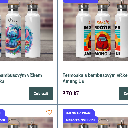
 bambusovým víčkem
Termoska s bambusovým víčk
rka
Amung Us
370 Kč
Zobrazit
Zo
Í
JMÉNO NA PŘÁNÍ
ÁNÍ
OBRÁZEK NA PŘÁNÍ