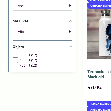
OBRÁZEK NA PŘ
MATERIÁL
Objem
500 ml (12)
600 ml (12)
750 ml (12)
Termoska s
Black girl
370 Kč
JMÉNO NA PŘÁN
OBRÁZEK NA PŘ