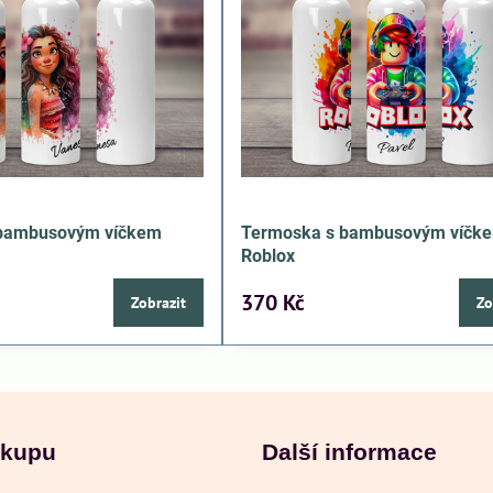
 bambusovým víčkem
Termoska s bambusovým víčk
Roblox
370 Kč
Zobrazit
Zo
ákupu
Další informace