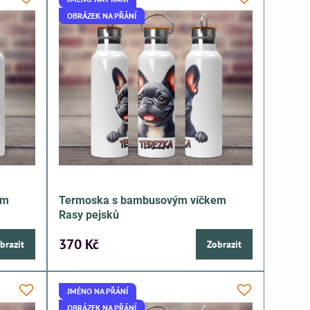
OBRÁZEK NA PŘÁNÍ
em
Termoska s bambusovým víčkem
Rasy pejsků
370 Kč
brazit
Zobrazit
JMÉNO NA PŘÁNÍ
OBRÁZEK NA PŘÁNÍ