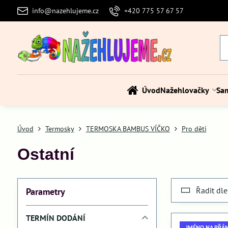
info@nazehlujeme.cz
+420 775 57 67 57
Úvod
Nažehlovačky
Sa
Úvod
Termosky
TERMOSKA BAMBUS VÍČKO
Pro děti
Ostatní
Řadit dle
Parametry
TERMÍN DODÁNÍ
JMÉNO NA PŘÁN