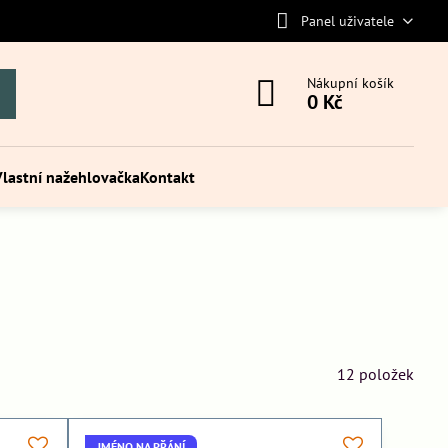
Panel uživatele
Nákupní košík
0 Kč
Vlastní nažehlovačka
Kontakt
12
položek
JMÉNO NA PŘÁNÍ