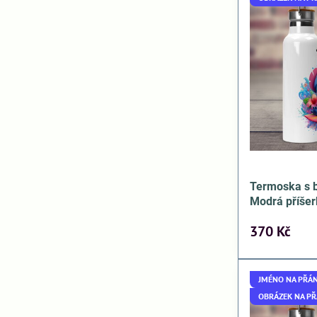
Termoska s
Modrá příše
370 Kč
JMÉNO NA PŘÁN
OBRÁZEK NA PŘ