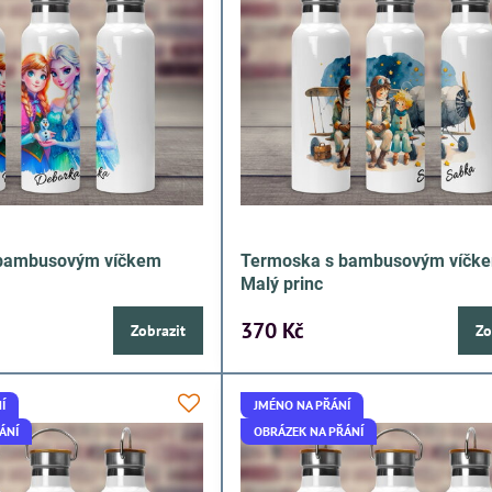
 bambusovým víčkem
Termoska s bambusovým víčk
Malý princ
370 Kč
Zobrazit
Zo
Í
JMÉNO NA PŘÁNÍ
ÁNÍ
OBRÁZEK NA PŘÁNÍ