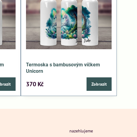
em
Termoska s bambusovým víčkem
Unicorn
370 Kč
brazit
Zobrazit
nazehlujeme