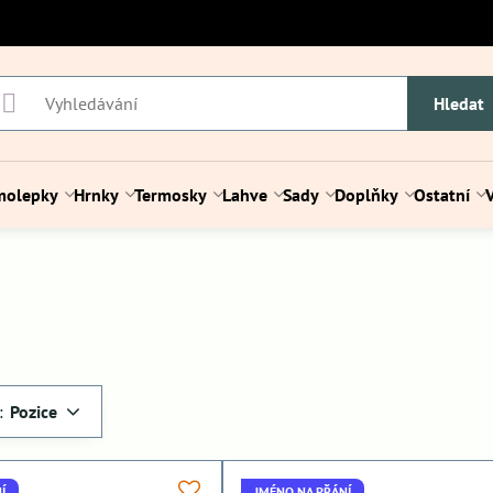
Hledat
molepky
Hrnky
Termosky
Lahve
Sady
Doplňky
Ostatní
:
Pozice
Í
JMÉNO NA PŘÁNÍ