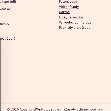
a typů folií
Fotonávody
Videonávody
ovensko
Údržba
Fotky zákazníků
Velkoobchodní prodej
dmínky
Podklady pro výrobu
ních údajů
©
2026
Copyright
Předvolby soukromí
Zásady ochrany soukromí