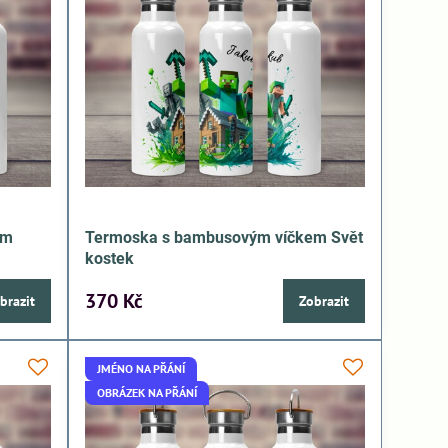
em
Termoska s bambusovým víčkem Svět
kostek
370 Kč
brazit
Zobrazit
JMÉNO NA PŘÁNÍ
OBRÁZEK NA PŘÁNÍ