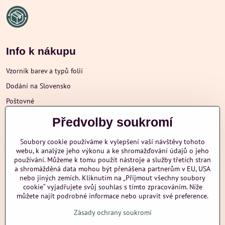
Info k nákupu
Vzorník barev a typů folií
Dodání na Slovensko
Poštovné
Obchodní podmínky
Předvolby soukromí
Reklamace
Soubory cookie používáme k vylepšení vaší návštěvy tohoto
Ochrana osobních údajů
webu, k analýze jeho výkonu a ke shromažďování údajů o jeho
používání. Můžeme k tomu použít nástroje a služby třetích stran
a shromážděná data mohou být přenášena partnerům v EU, USA
nebo jiných zemích. Kliknutím na „Přijmout všechny soubory
Další informace
cookie“ vyjadřujete svůj souhlas s tímto zpracováním. Níže
můžete najít podrobné informace nebo upravit své preference.
Zásady ochrany soukromí
nazehlujeme