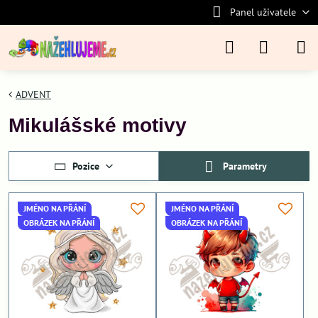
Panel uživatele
ADVENT
Mikulášské motivy
Pozice
Parametry
JMÉNO NA PŘÁNÍ
JMÉNO NA PŘÁNÍ
OBRÁZEK NA PŘÁNÍ
OBRÁZEK NA PŘÁNÍ