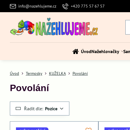
info@nazehlujeme.cz
+420 775 57 67 57
Úvod
Nažehlovačky
Sa
Úvod
Termosky
KUŽELKA
Povolání
Povolání
Řadit dle:
Pozice