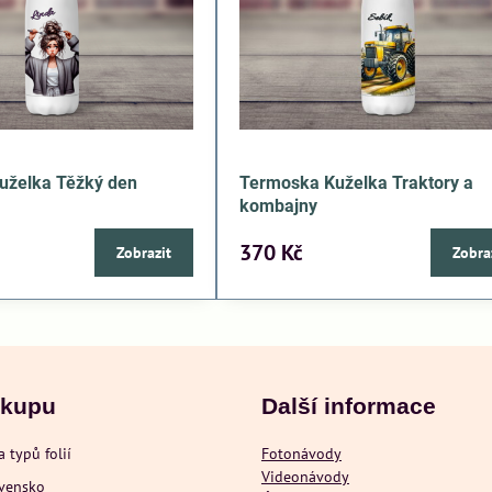
uželka Těžký den
Termoska Kuželka Traktory a
kombajny
370 Kč
Zobrazit
Zobra
ákupu
Další informace
a typů folií
Fotonávody
Videonávody
ovensko