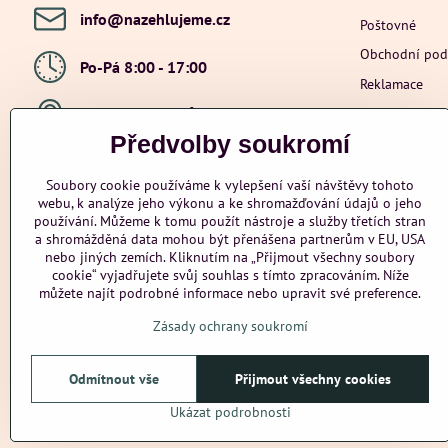
info​@nazehlujeme​.cz
Poštovné
Obchodní po
Po-Pá 8:00 - 17:00
Reklamace
Ochrana osob
Hybešova 201, Újezd u Brna, 664 53
Předvolby soukromí
Přidejte se k nám
Soubory cookie používáme k vylepšení vaší návštěvy tohoto
webu, k analýze jeho výkonu a ke shromažďování údajů o jeho
Facebook
Instagram
Youtube
používání. Můžeme k tomu použít nástroje a služby třetích stran
a shromážděná data mohou být přenášena partnerům v EU, USA
Odstoupení od smlouvy
nebo jiných zemích. Kliknutím na „Přijmout všechny soubory
cookie“ vyjadřujete svůj souhlas s tímto zpracováním. Níže
můžete najít podrobné informace nebo upravit své preference.
Zásady ochrany soukromí
Odmítnout vše
Přijmout všechny cookies
Ukázat podrobnosti