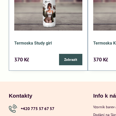
Termoska Study girl
Termoska K
370 Kč
370 Kč
Zobrazit
Kontakty
Info k n
Vzorník barev 
+420 775 57 67 57
Dodání na Sl