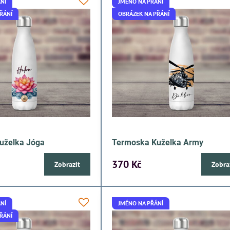
NÍ
JMÉNO NA PŘÁNÍ
ŘÁNÍ
OBRÁZEK NA PŘÁNÍ
uželka Jóga
Termoska Kuželka Army
370 Kč
Zobrazit
Zobra
NÍ
JMÉNO NA PŘÁNÍ
ŘÁNÍ