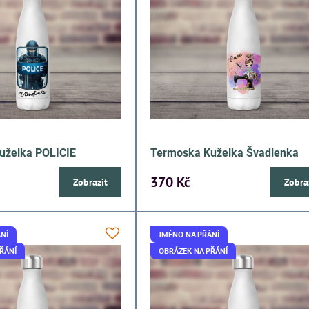
uželka POLICIE
Termoska Kuželka Švadlenka
370 Kč
Zobrazit
Zobra
NÍ
JMÉNO NA PŘÁNÍ
ŘÁNÍ
OBRÁZEK NA PŘÁNÍ