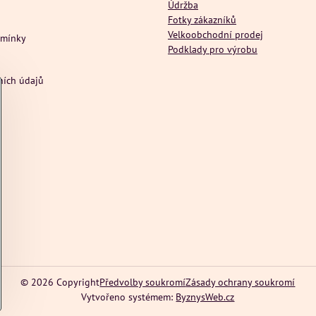
Údržba
Fotky zákazníků
Velkoobchodní prodej
dmínky
Podklady pro výrobu
ních údajů
©
2026
Copyright
Předvolby soukromí
Zásady ochrany soukromí
Vytvořeno systémem:
ByznysWeb.cz