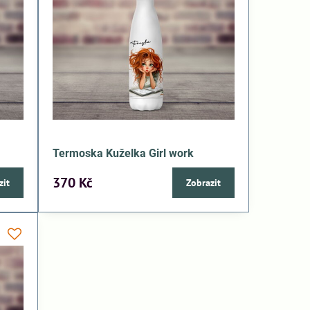
Termoska Kuželka Girl work
370 Kč
zit
Zobrazit