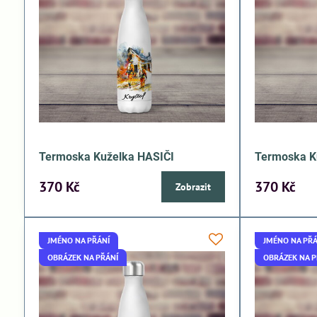
Termoska Kuželka HASIČI
Termoska K
370 Kč
370 Kč
Zobrazit
JMÉNO NA PŘÁNÍ
JMÉNO NA PŘÁ
OBRÁZEK NA PŘÁNÍ
OBRÁZEK NA P