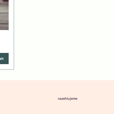
zit
nazehlujeme