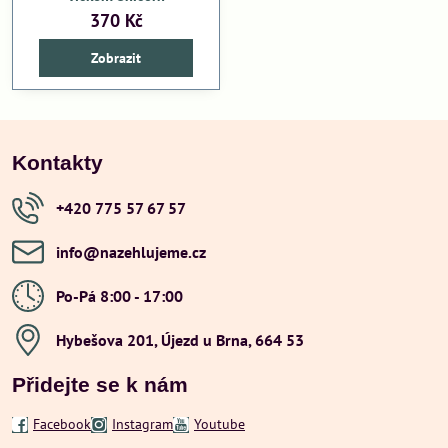
370 Kč
Zobrazit
Kontakty
+420 775 57 67 57
info​@nazehlujeme​.cz
Po-Pá 8:00 - 17:00
Hybešova 201, Újezd u Brna, 664 53
Přidejte se k nám
Facebook
Instagram
Youtube