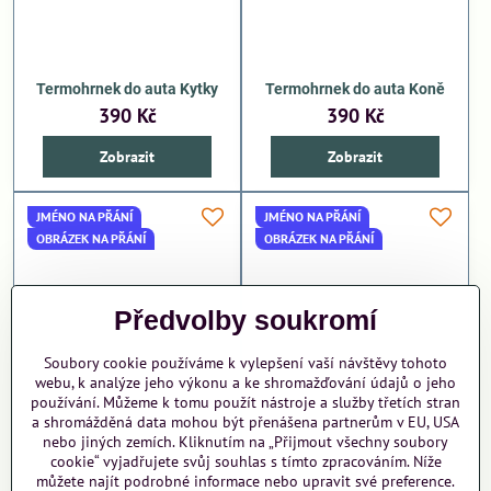
Termohrnek do auta Kytky
Termohrnek do auta Koně
390 Kč
390 Kč
Zobrazit
Zobrazit
JMÉNO NA PŘÁNÍ
JMÉNO NA PŘÁNÍ
OBRÁZEK NA PŘÁNÍ
OBRÁZEK NA PŘÁNÍ
Předvolby soukromí
Soubory cookie používáme k vylepšení vaší návštěvy tohoto
webu, k analýze jeho výkonu a ke shromažďování údajů o jeho
používání. Můžeme k tomu použít nástroje a služby třetích stran
a shromážděná data mohou být přenášena partnerům v EU, USA
Termohrnek do auta
Termohrnek do auta Coffee
nebo jiných zemích. Kliknutím na „Přijmout všechny soubory
Kempování
cookie“ vyjadřujete svůj souhlas s tímto zpracováním. Níže
390 Kč
390 Kč
můžete najít podrobné informace nebo upravit své preference.