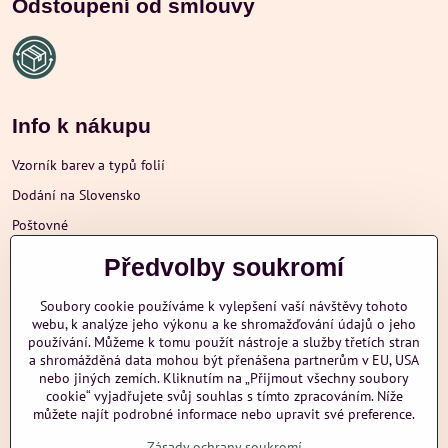
Odstoupení od smlouvy
Info k nákupu
Vzorník barev a typů folií
Dodání na Slovensko
Poštovné
Obchodní podmínky
Předvolby soukromí
Reklamace
Soubory cookie používáme k vylepšení vaší návštěvy tohoto
Ochrana osobních údajů
webu, k analýze jeho výkonu a ke shromažďování údajů o jeho
používání. Můžeme k tomu použít nástroje a služby třetích stran
a shromážděná data mohou být přenášena partnerům v EU, USA
nebo jiných zemích. Kliknutím na „Přijmout všechny soubory
Další informace
cookie“ vyjadřujete svůj souhlas s tímto zpracováním. Níže
můžete najít podrobné informace nebo upravit své preference.
Zásady ochrany soukromí