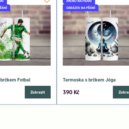
NÍ
JMÉNO NA PŘÁNÍ
ŘÁNÍ
OBRÁZEK NA PŘÁNÍ
 brčkem Fotbal
Termoska s brčkem Jóga
390 Kč
Zobrazit
Zobra