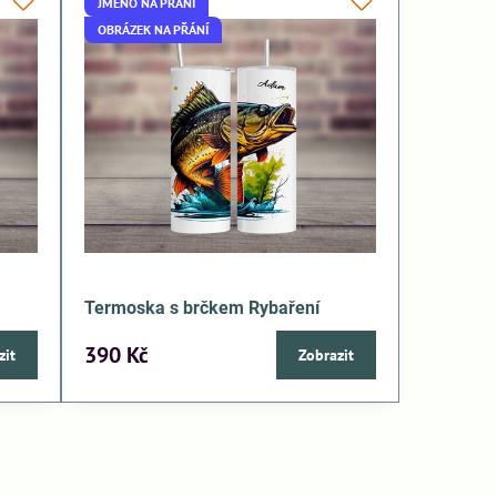
JMÉNO NA PŘÁNÍ
OBRÁZEK NA PŘÁNÍ
Termoska s brčkem Rybaření
390 Kč
zit
Zobrazit