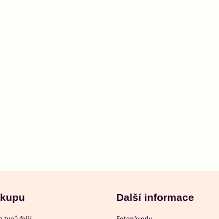
ákupu
Další informace
a typů folií
Fotonávody