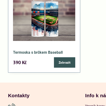
Termoska s brčkem Baseball
390 Kč
Zobrazit
Kontakty
Info k n
Vzorník barev 