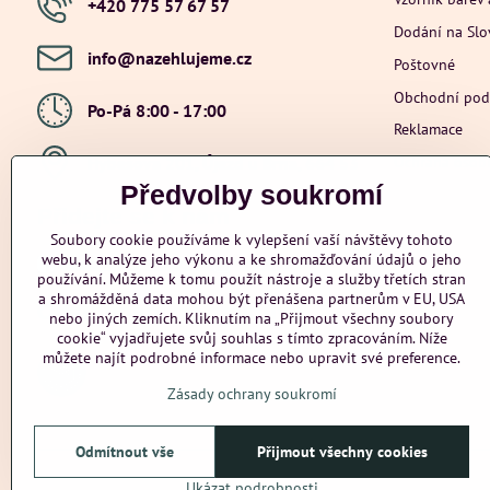
+420 775 57 67 57
Dodání na Sl
info​@nazehlujeme​.cz
Poštovné
Obchodní po
Po-Pá 8:00 - 17:00
Reklamace
Ochrana osob
Hybešova 201, Újezd u Brna, 664 53
Předvolby soukromí
Přidejte se k nám
Soubory cookie používáme k vylepšení vaší návštěvy tohoto
webu, k analýze jeho výkonu a ke shromažďování údajů o jeho
Facebook
Instagram
Youtube
používání. Můžeme k tomu použít nástroje a služby třetích stran
a shromážděná data mohou být přenášena partnerům v EU, USA
Odstoupení od smlouvy
nebo jiných zemích. Kliknutím na „Přijmout všechny soubory
cookie“ vyjadřujete svůj souhlas s tímto zpracováním. Níže
můžete najít podrobné informace nebo upravit své preference.
Zásady ochrany soukromí
Odmítnout vše
Přijmout všechny cookies
Ukázat podrobnosti