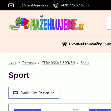
info@nazehlujeme.cz
+420 775 57 67 57
Úvod
Nažehlovačky
Sa
Úvod
Termosky
TERMOSKA S BRČKEM
Sport
Sport
Řadit dle:
Pozice