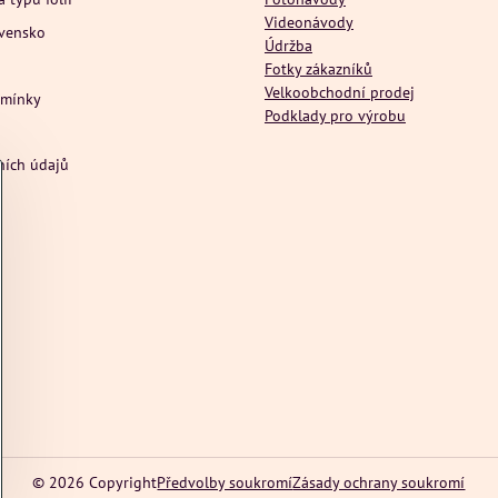
Videonávody
ovensko
Údržba
Fotky zákazníků
Velkoobchodní prodej
dmínky
Podklady pro výrobu
ních údajů
©
2026
Copyright
Předvolby soukromí
Zásady ochrany soukromí