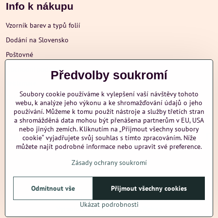
Info k nákupu
Vzorník barev a typů folií
Dodání na Slovensko
Poštovné
Obchodní podmínky
Předvolby soukromí
Reklamace
Soubory cookie používáme k vylepšení vaší návštěvy tohoto
Ochrana osobních údajů
webu, k analýze jeho výkonu a ke shromažďování údajů o jeho
používání. Můžeme k tomu použít nástroje a služby třetích stran
a shromážděná data mohou být přenášena partnerům v EU, USA
nebo jiných zemích. Kliknutím na „Přijmout všechny soubory
Další informace
cookie“ vyjadřujete svůj souhlas s tímto zpracováním. Níže
můžete najít podrobné informace nebo upravit své preference.
Zásady ochrany soukromí
nazehlujeme
Odmítnout vše
Přijmout všechny cookies
©
2026
Copyright
Předvolby soukromí
Zásady ochrany soukromí
Ukázat podrobnosti
Vytvořeno systémem:
ByznysWeb.cz