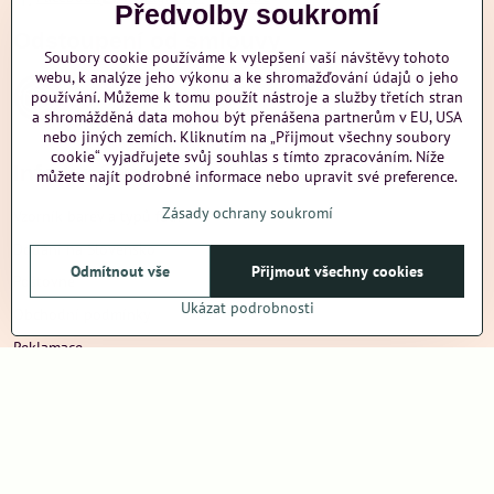
Předvolby soukromí
Odstoupení od smlouvy
Soubory cookie používáme k vylepšení vaší návštěvy tohoto
webu, k analýze jeho výkonu a ke shromažďování údajů o jeho
používání. Můžeme k tomu použít nástroje a služby třetích stran
a shromážděná data mohou být přenášena partnerům v EU, USA
nebo jiných zemích. Kliknutím na „Přijmout všechny soubory
cookie“ vyjadřujete svůj souhlas s tímto zpracováním. Níže
Info k nákupu
můžete najít podrobné informace nebo upravit své preference.
Zásady ochrany soukromí
Vzorník barev a typů folií
Dodání na Slovensko
Odmítnout vše
Přijmout všechny cookies
Poštovné
Ukázat podrobnosti
Obchodní podmínky
Reklamace
Ochrana osobních údajů
Další informace