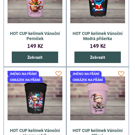
HOT CUP kelímek Vánoční
HOT CUP kelímek Vánoční
Perníček
Modrá příšerka
149 Kč
149 Kč
Zobrazit
Zobrazit
JMÉNO NA PŘÁNÍ
JMÉNO NA PŘÁNÍ
OBRÁZEK NA PŘÁNÍ
OBRÁZEK NA PŘÁNÍ
HOT CUP kelímek Vánoční
HOT CUP kelímek Vánoční