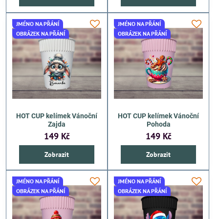
JMÉNO NA PŘÁNÍ
JMÉNO NA PŘÁNÍ
OBRÁZEK NA PŘÁNÍ
OBRÁZEK NA PŘÁNÍ
HOT CUP kelímek Vánoční
HOT CUP kelímek Vánoční
Zajda
Pohoda
149 Kč
149 Kč
Zobrazit
Zobrazit
JMÉNO NA PŘÁNÍ
JMÉNO NA PŘÁNÍ
OBRÁZEK NA PŘÁNÍ
OBRÁZEK NA PŘÁNÍ