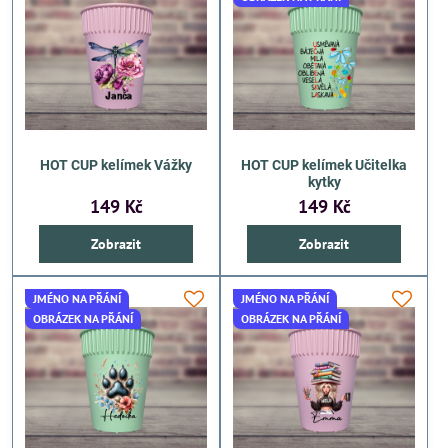
HOT CUP kelímek Vážky
HOT CUP kelímek Učitelka
kytky
149 Kč
149 Kč
Zobrazit
Zobrazit
JMÉNO NA PŘÁNÍ
JMÉNO NA PŘÁNÍ
OBRÁZEK NA PŘÁNÍ
OBRÁZEK NA PŘÁNÍ