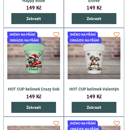
Happy sobík
Elfové
149 Kč
149 Kč
Zobrazit
Zobrazit
JMÉNO NA PŘÁNÍ
JMÉNO NA PŘÁNÍ
OBRÁZEK NA PŘÁNÍ
OBRÁZEK NA PŘÁNÍ
HOT CUP kelímek Crazy Sob
HOT CUP kelímek Valentýn
149 Kč
149 Kč
Zobrazit
Zobrazit
JMÉNO NA PŘÁNÍ
OBRÁZEK NA PŘÁNÍ