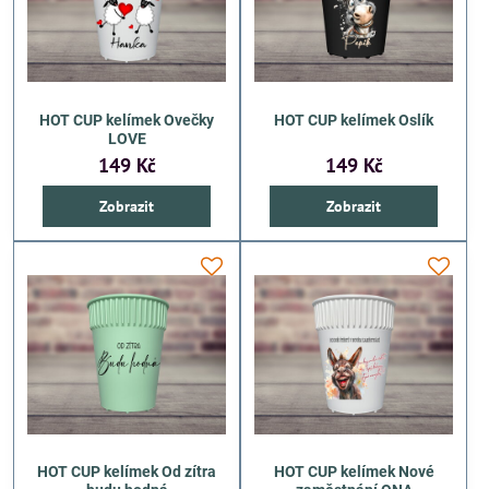
HOT CUP kelímek Ovečky
HOT CUP kelímek Oslík
LOVE
149 Kč
149 Kč
Zobrazit
Zobrazit
HOT CUP kelímek Od zítra
HOT CUP kelímek Nové