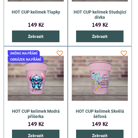
HOT CUP kelímek Tlapky
HOT CUP kelímek Studující
dívka
149 Kč
149 Kč
Zobrazit
Zobrazit
JMÉNO NA PŘÁNÍ
OBRÁZEK NA PŘÁNÍ
HOT CUP kelímek Modrá
HOT CUP kelímek Skvělá
příšerka
šéfová
149 Kč
149 Kč
Zobrazit
Zobrazit