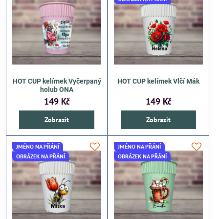
HOT CUP kelímek Vyčerpaný
HOT CUP kelímek Vlčí Mák
holub ONA
149 Kč
149 Kč
Zobrazit
Zobrazit
JMÉNO NA PŘÁNÍ
JMÉNO NA PŘÁNÍ
OBRÁZEK NA PŘÁNÍ
OBRÁZEK NA PŘÁNÍ