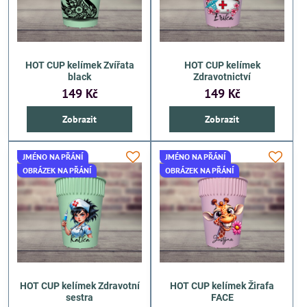
HOT CUP kelímek Zvířata
HOT CUP kelímek
black
Zdravotnictví
149 Kč
149 Kč
Zobrazit
Zobrazit
JMÉNO NA PŘÁNÍ
JMÉNO NA PŘÁNÍ
OBRÁZEK NA PŘÁNÍ
OBRÁZEK NA PŘÁNÍ
HOT CUP kelímek Zdravotní
HOT CUP kelímek Žirafa
sestra
FACE