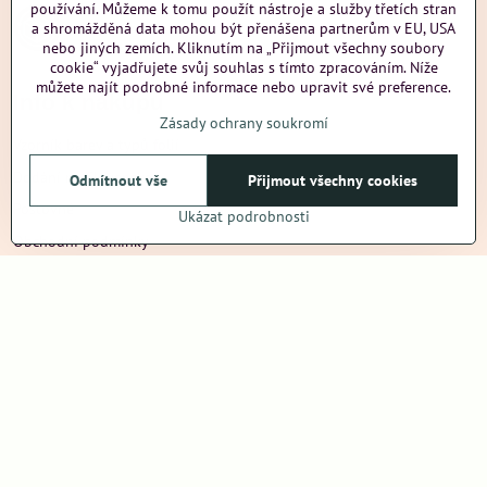
používání. Můžeme k tomu použít nástroje a služby třetích stran
a shromážděná data mohou být přenášena partnerům v EU, USA
nebo jiných zemích. Kliknutím na „Přijmout všechny soubory
cookie“ vyjadřujete svůj souhlas s tímto zpracováním. Níže
můžete najít podrobné informace nebo upravit své preference.
Info k nákupu
Zásady ochrany soukromí
Vzorník barev a typů folií
Dodání na Slovensko
Odmítnout vše
Přijmout všechny cookies
Poštovné
Ukázat podrobnosti
Obchodní podmínky
Reklamace
Ochrana osobních údajů
Další informace
nazehlujeme