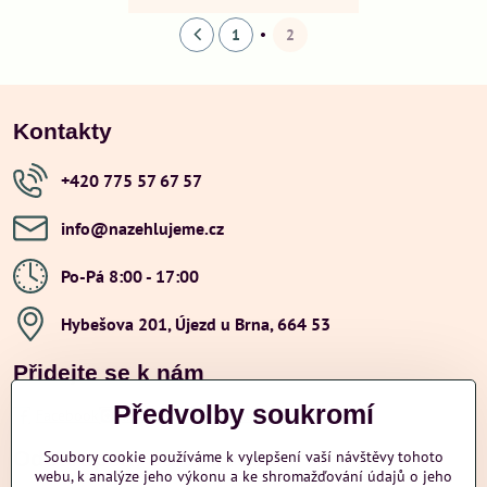
1
2
Kontakty
+420 775 57 67 57
info​@nazehlujeme​.cz
Po-Pá 8:00 - 17:00
Hybešova 201, Újezd u Brna, 664 53
Přidejte se k nám
Předvolby soukromí
Facebook
Instagram
Youtube
Odstoupení od smlouvy
Soubory cookie používáme k vylepšení vaší návštěvy tohoto
webu, k analýze jeho výkonu a ke shromažďování údajů o jeho