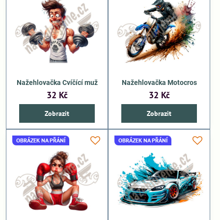
Nažehlovačka Cvíčící muž
Nažehlovačka Motocros
32 Kč
32 Kč
Zobrazit
Zobrazit
OBRÁZEK NA PŘÁNÍ
OBRÁZEK NA PŘÁNÍ