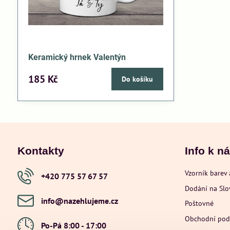
Keramický hrnek Valentýn
185 Kč
Do košíku
Kontakty
Info k n
Vzorník barev 
+420 775 57 67 57
Dodání na Sl
info​@nazehlujeme​.cz
Poštovné
Obchodní po
Po-Pá 8:00 - 17:00