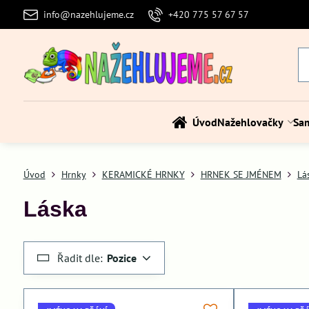
info@nazehlujeme.cz
+420 775 57 67 57
Úvod
Nažehlovačky
Sa
Úvod
Hrnky
KERAMICKÉ HRNKY
HRNEK SE JMÉNEM
Lá
Láska
Řadit dle:
Pozice