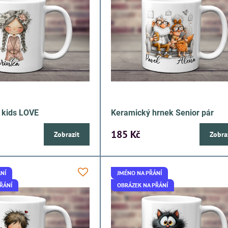
 kids LOVE
Keramický hrnek Senior pár
185 Kč
Zobrazit
Zobra
NÍ
JMÉNO NA PŘÁNÍ
ŘÁNÍ
OBRÁZEK NA PŘÁNÍ