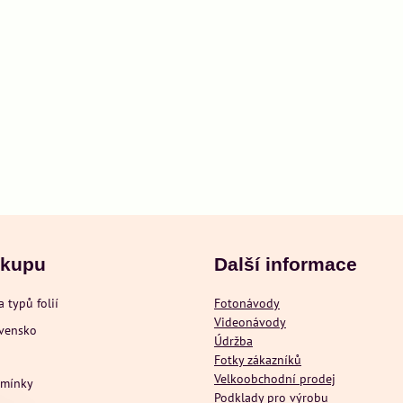
ákupu
Další informace
a typů folií
Fotonávody
Videonávody
ovensko
Údržba
Fotky zákazníků
Velkoobchodní prodej
dmínky
Podklady pro výrobu