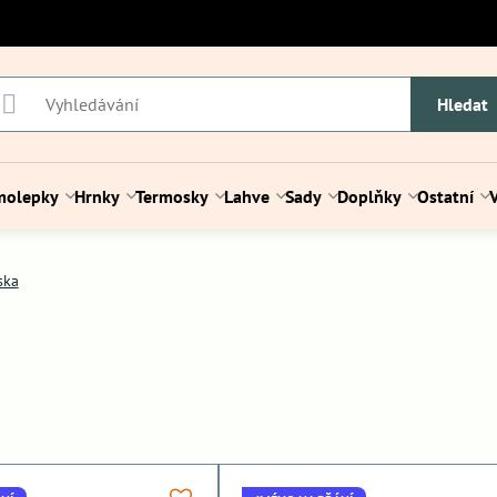
Hledat
molepky
Hrnky
Termosky
Lahve
Sady
Doplňky
Ostatní
ska