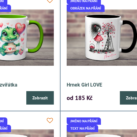
NÍ
JMÉNO NA PŘÁNÍ
ŘÁNÍ
OBRÁZEK NA PŘÁNÍ
zvířátka
Hrnek Girl LOVE
od 185 Kč
Zobrazit
Zobra
NÍ
JMÉNO NA PŘÁNÍ
ŘÁNÍ
TEXT NA PŘÁNÍ