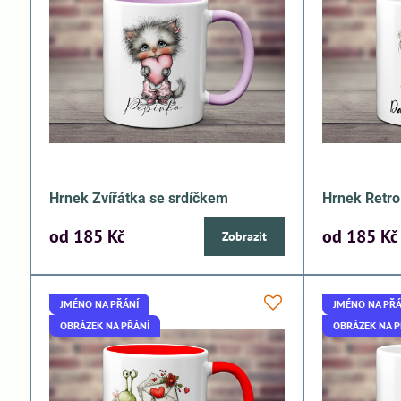
Hrnek Zvířátka se srdíčkem
Hrnek Retro
od 185 Kč
od 185 Kč
Zobrazit
JMÉNO NA PŘÁNÍ
JMÉNO NA PŘÁ
OBRÁZEK NA PŘÁNÍ
OBRÁZEK NA P