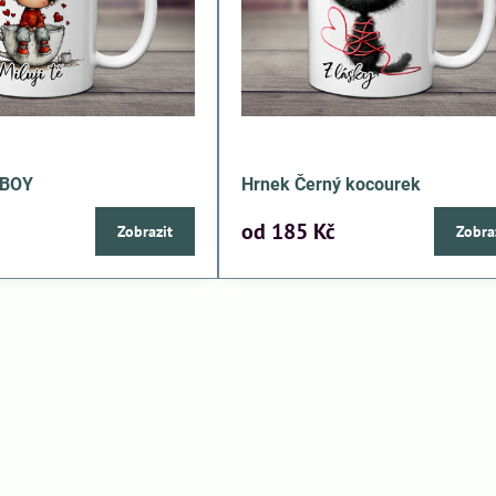
 BOY
Hrnek Černý kocourek
od 185 Kč
Zobrazit
Zobra