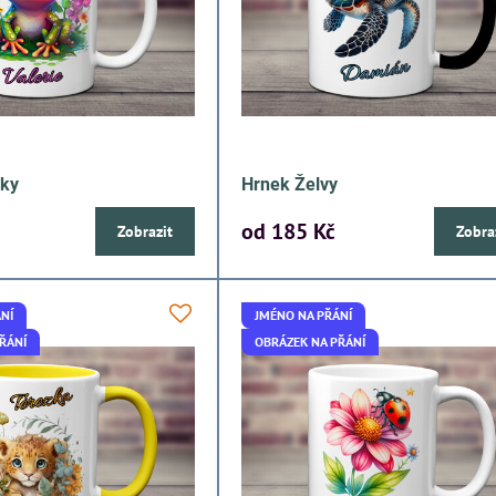
čky
Hrnek Želvy
od 185 Kč
Zobrazit
Zobra
NÍ
JMÉNO NA PŘÁNÍ
ŘÁNÍ
OBRÁZEK NA PŘÁNÍ