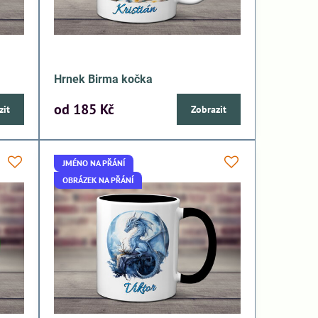
Hrnek Birma kočka
od 185 Kč
zit
Zobrazit
JMÉNO NA PŘÁNÍ
OBRÁZEK NA PŘÁNÍ