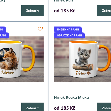
čky
Hrnek Kůň
od 185 Kč
Zobrazit
Zobra
NÍ
JMÉNO NA PŘÁNÍ
ŘÁNÍ
OBRÁZEK NA PŘÁNÍ
Hrnek Kočka Micka
od 185 Kč
Zobrazit
Zobra