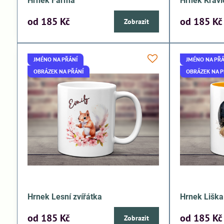
Hrnek Farma
Hrnek Kravi
od 185 Kč
od 185 Kč
Zobrazit
JMÉNO NA PŘÁNÍ
JMÉNO NA PŘÁ
OBRÁZEK NA PŘÁNÍ
OBRÁZEK NA P
Hrnek Lesní zvířátka
Hrnek Liška
od 185 Kč
od 185 Kč
Zobrazit