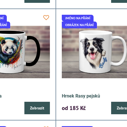
NÍ
JMÉNO NA PŘÁNÍ
ŘÁNÍ
OBRÁZEK NA PŘÁNÍ
a
Hrnek Rasy pejsků
od 185 Kč
Zobrazit
Zobra