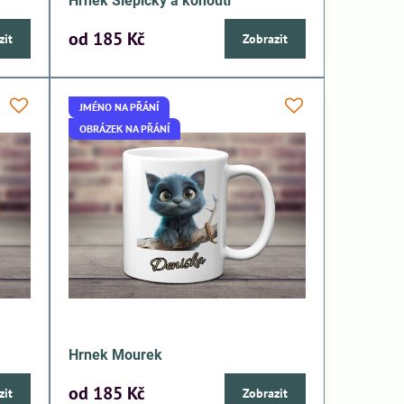
Hrnek Slepičky a kohouti
od 185 Kč
zit
Zobrazit
JMÉNO NA PŘÁNÍ
OBRÁZEK NA PŘÁNÍ
Hrnek Mourek
od 185 Kč
zit
Zobrazit