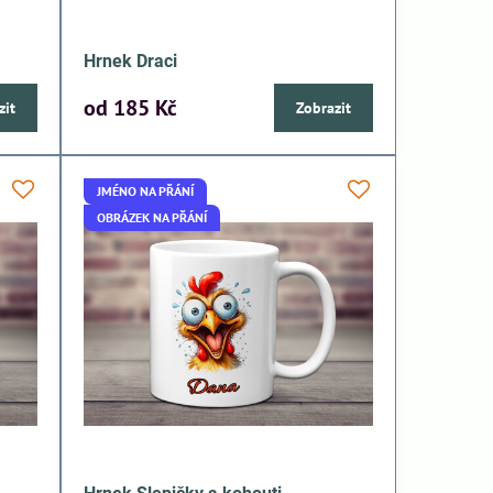
Hrnek Draci
od 185 Kč
zit
Zobrazit
JMÉNO NA PŘÁNÍ
OBRÁZEK NA PŘÁNÍ