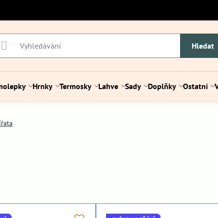
Hledat
molepky
Hrnky
Termosky
Lahve
Sady
Doplňky
Ostatní
ířata