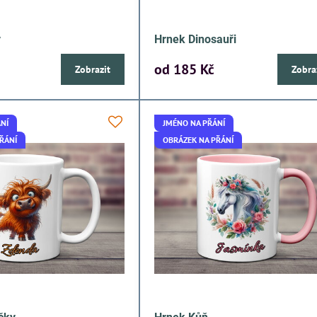
y
Hrnek Dinosauři
od 185 Kč
Zobrazit
Zobra
NÍ
JMÉNO NA PŘÁNÍ
ŘÁNÍ
OBRÁZEK NA PŘÁNÍ