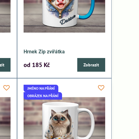
Hrnek Zip zvířátka
od 185 Kč
zit
Zobrazit
JMÉNO NA PŘÁNÍ
OBRÁZEK NA PŘÁNÍ