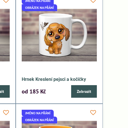
JMÉNO NA PŘÁNÍ
OBRÁZEK NA PŘÁNÍ
Hrnek Kreslení pejsci a kočičky
od 185 Kč
zit
Zobrazit
JMÉNO NA PŘÁNÍ
OBRÁZEK NA PŘÁNÍ