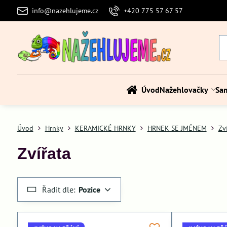
info@nazehlujeme.cz
+420 775 57 67 57
Úvod
Nažehlovačky
Sa
Úvod
Hrnky
KERAMICKÉ HRNKY
HRNEK SE JMÉNEM
Zv
Zvířata
Řadit dle:
Pozice