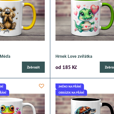
í Méďa
Hrnek Love zvířátka
od 185 Kč
Zobrazit
Zobra
NÍ
JMÉNO NA PŘÁNÍ
ŘÁNÍ
OBRÁZEK NA PŘÁNÍ