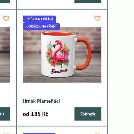
JMÉNO NA PŘÁNÍ
OBRÁZEK NA PŘÁNÍ
Hrnek Plameňáci
od 185 Kč
zit
Zobrazit