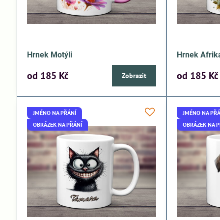
Hrnek Motýli
Hrnek Afrik
od 185 Kč
od 185 Kč
Zobrazit
JMÉNO NA PŘÁNÍ
JMÉNO NA PŘÁ
OBRÁZEK NA PŘÁNÍ
OBRÁZEK NA P