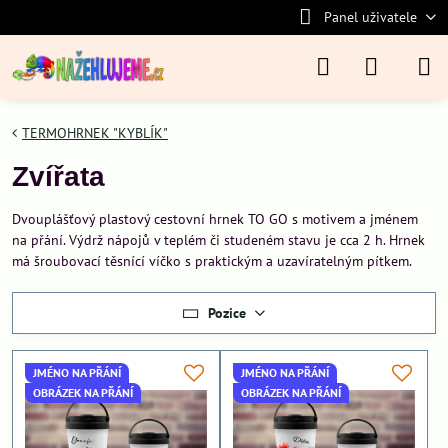
Panel uživatele
TERMOHRNEK "KYBLÍK"
Zvířata
Dvouplášťový plastový cestovní hrnek TO GO s motivem a jménem
na přání. Výdrž nápojů v teplém či studeném stavu je cca 2 h. Hrnek
má šroubovací těsnící víčko s praktickým a uzavíratelným pítkem.
Pozice
JMÉNO NA PŘÁNÍ
JMÉNO NA PŘÁNÍ
OBRÁZEK NA PŘÁNÍ
OBRÁZEK NA PŘÁNÍ