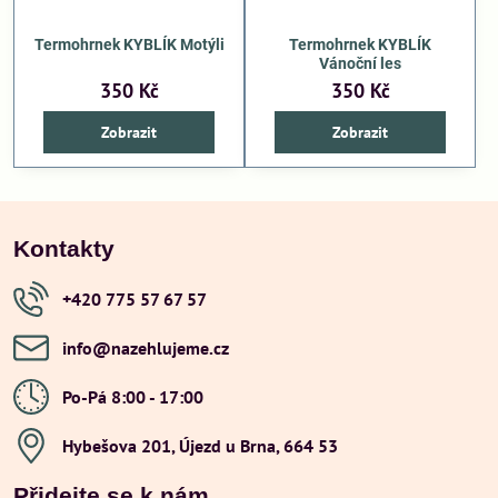
Termohrnek KYBLÍK Motýli
Termohrnek KYBLÍK
Vánoční les
350 Kč
350 Kč
Zobrazit
Zobrazit
Kontakty
+420 775 57 67 57
info​@nazehlujeme​.cz
Po-Pá 8:00 - 17:00
Hybešova 201, Újezd u Brna, 664 53
Přidejte se k nám