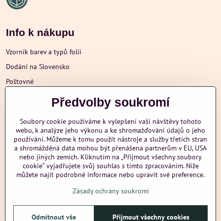
Info k nákupu
Vzorník barev a typů folií
Dodání na Slovensko
Poštovné
Obchodní podmínky
Předvolby soukromí
Reklamace
Soubory cookie používáme k vylepšení vaší návštěvy tohoto
Ochrana osobních údajů
webu, k analýze jeho výkonu a ke shromažďování údajů o jeho
používání. Můžeme k tomu použít nástroje a služby třetích stran
a shromážděná data mohou být přenášena partnerům v EU, USA
nebo jiných zemích. Kliknutím na „Přijmout všechny soubory
Další informace
cookie“ vyjadřujete svůj souhlas s tímto zpracováním. Níže
můžete najít podrobné informace nebo upravit své preference.
Zásady ochrany soukromí
nazehlujeme
Odmítnout vše
Přijmout všechny cookies