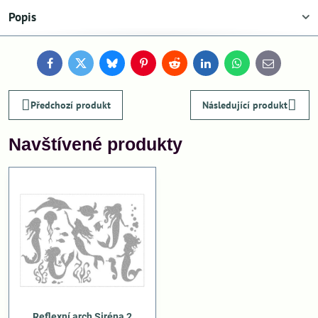
Popis
Facebook
Twitter
Bluesky
Pinterest
Reddit
LinkedIn
WhatsApp
E-
mail
Předchozí produkt
Následující produkt
Navštívené produkty
Reflexní arch Siréna 2