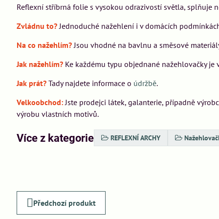
Reflexní stříbrná folie s vysokou odrazivostí světla, splňuj
Zvládnu to?
Jednoduché nažehlení i v domácích podmínkách 
Na co nažehlím?
Jsou vhodné na bavlnu a směsové materiály 
Jak nažehlím?
Ke každému typu objednané nažehlovačky je vž
Jak prát?
Tady najdete informace o
údržbě
.
Velkoobchod:
Jste prodejci látek, galanterie, případně výro
výrobu vlastních motivů.
Více z kategorie
REFLEXNÍ ARCHY
Nažehlovač
Předchozí produkt