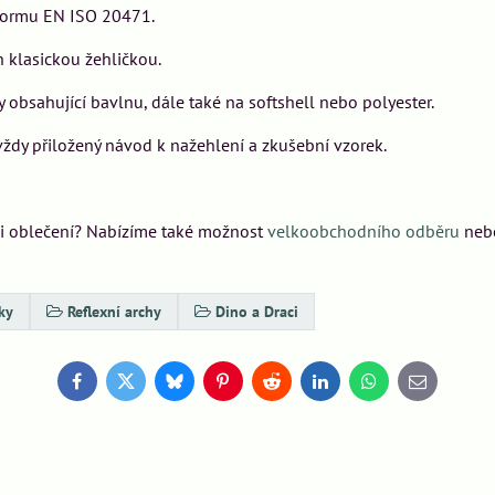
e normu EN ISO 20471.
klasickou žehličkou.
obsahující bavlnu, dále také na softshell nebo polyester.
dy přiložený návod k nažehlení a zkušební vzorek.
bci oblečení? Nabízíme také možnost
velkoobchodního odběru
neb
ky
Reflexní archy
Dino a Draci
Facebook
Twitter
Bluesky
Pinterest
Reddit
LinkedIn
WhatsApp
E-
mail