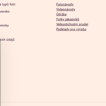
a typů folií
Fotonávody
Videonávody
ovensko
Údržba
Fotky zákazníků
Velkoobchodní prodej
dmínky
Podklady pro výrobu
ních údajů