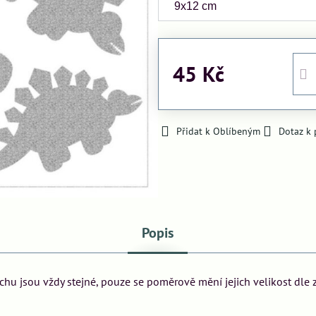
45 Kč
Přidat k Oblíbeným
Dotaz k
Popis
archu jsou vždy stejné, pouze se poměrově mění jejich velikost dle