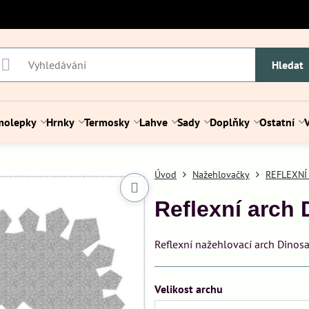
Hledat
molepky
Hrnky
Termosky
Lahve
Sady
Doplňky
Ostatní
Úvod
Nažehlovačky
REFLEXNÍ
Reflexní arch 
Reflexní nažehlovací arch Dinosa
Velikost archu