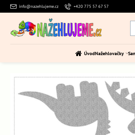
info@nazehlujeme.cz
+420 775 57 67 57
Úvod
Nažehlovačky
Sa