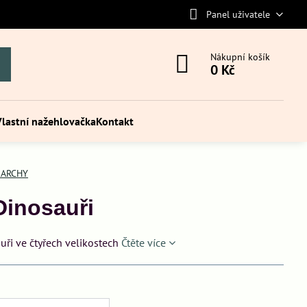
Panel uživatele
Nákupní košík
0 Kč
Vlastní nažehlovačka
Kontakt
 ARCHY
Dinosauři
uři ve čtyřech velikostech
Čtěte více