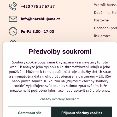
Vzorník barev 
+420 775 57 67 57
Dodání na Sl
info​@nazehlujeme​.cz
Poštovné
Obchodní po
Po-Pá 8:00 - 17:00
Reklamace
Ochrana osob
Hybešova 201, Újezd u Brna, 664 53
Předvolby soukromí
Přidejte se k nám
Soubory cookie používáme k vylepšení vaší návštěvy tohoto
webu, k analýze jeho výkonu a ke shromažďování údajů o jeho
Facebook
Instagram
Youtube
používání. Můžeme k tomu použít nástroje a služby třetích stran
a shromážděná data mohou být přenášena partnerům v EU, USA
Odstoupení od smlouvy
nebo jiných zemích. Kliknutím na „Přijmout všechny soubory
cookie“ vyjadřujete svůj souhlas s tímto zpracováním. Níže
můžete najít podrobné informace nebo upravit své preference.
Zásady ochrany soukromí
Odmítnout vše
Přijmout všechny cookies