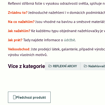
Reflexní stříbrná folie s vysokou odrazivostí světla, splňuj
Zvládnu to?
Jednoduché nažehlení i v domácích podmínkách 
Na co nažehlím?
Jsou vhodné na bavlnu a směsové materiály 
Jak nažehlím?
Ke každému typu objednané nažehlovačky je vž
Jak prát?
Tady najdete informace o
údržbě
.
Velkoobchod:
Jste prodejci látek, galanterie, případně výro
výrobu vlastních motivů.
Více z kategorie
REFLEXNÍ ARCHY
Nažehlovač
Předchozí produkt