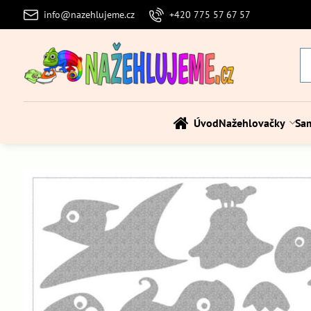
info@nazehlujeme.cz
+420 775 57 67 57
Úvod
Nažehlovačky
Sa