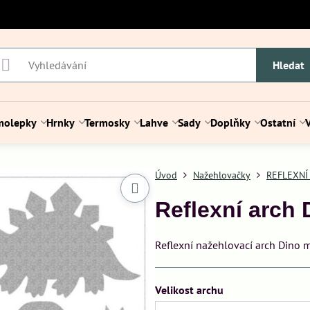
Hledat
molepky
Hrnky
Termosky
Lahve
Sady
Doplňky
Ostatní
Úvod
Nažehlovačky
REFLEXNÍ
Reflexní arch 
Reflexní nažehlovací arch Dino m
Velikost archu