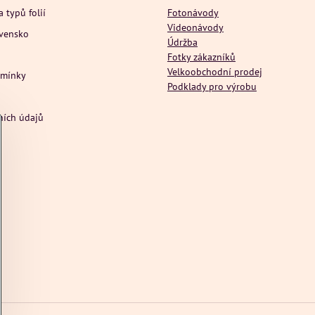
a typů folií
Fotonávody
Videonávody
ovensko
Údržba
Fotky zákazníků
Velkoobchodní prodej
dmínky
Podklady pro výrobu
ních údajů