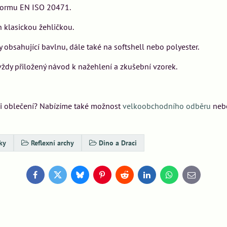
e normu EN ISO 20471.
klasickou žehličkou.
obsahující bavlnu, dále také na softshell nebo polyester.
dy přiložený návod k nažehlení a zkušební vzorek.
bci oblečení? Nabízíme také možnost
velkoobchodního odběru
neb
ky
Reflexní archy
Dino a Draci
Facebook
Twitter
Bluesky
Pinterest
Reddit
LinkedIn
WhatsApp
E-
mail