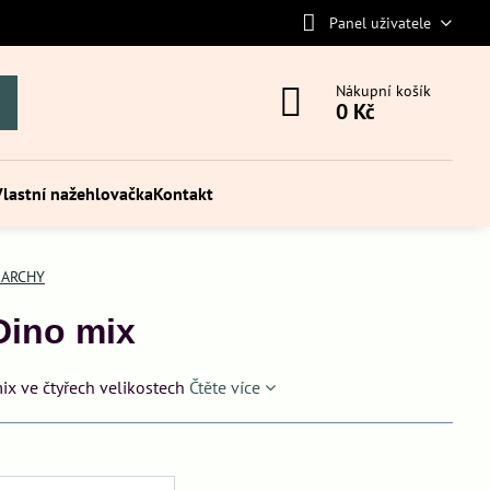
Panel uživatele
Nákupní košík
0 Kč
Vlastní nažehlovačka
Kontakt
 ARCHY
Dino mix
ix ve čtyřech velikostech
Čtěte více