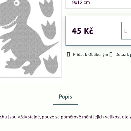
45 Kč
Přidat k Oblíbeným
Dotaz k
Popis
archu jsou vždy stejné, pouze se poměrově mění jejich velikost dle