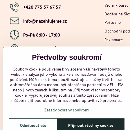
Vzorník barev 
+420 775 57 67 57
Dodání na Sl
info​@nazehlujeme​.cz
Poštovné
Obchodní po
Po-Pá 8:00 - 17:00
Reklamace
Ochrana osob
Hybešova 201, Újezd u Brna, 664 53
Předvolby soukromí
Přidejte se k nám
Soubory cookie používáme k vylepšení vaší návštěvy tohoto
webu, k analýze jeho výkonu a ke shromažďování údajů o jeho
Facebook
Instagram
Youtube
používání. Můžeme k tomu použít nástroje a služby třetích stran
a shromážděná data mohou být přenášena partnerům v EU, USA
Odstoupení od smlouvy
nebo jiných zemích. Kliknutím na „Přijmout všechny soubory
cookie“ vyjadřujete svůj souhlas s tímto zpracováním. Níže
můžete najít podrobné informace nebo upravit své preference.
Zásady ochrany soukromí
Odmítnout vše
Přijmout všechny cookies