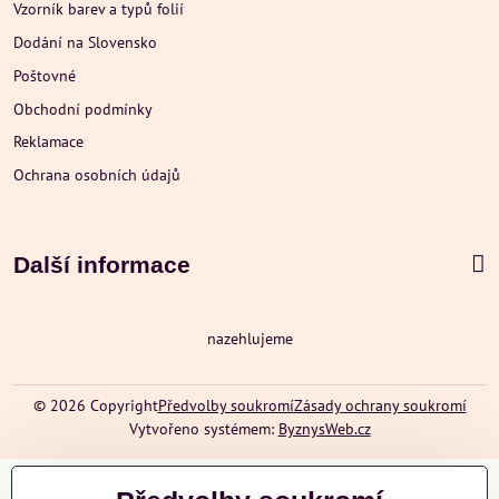
Vzorník barev a typů folií
Dodání na Slovensko
Poštovné
Obchodní podmínky
Reklamace
Ochrana osobních údajů
Další informace
nazehlujeme
©
2026
Copyright
Předvolby soukromí
Zásady ochrany soukromí
Vytvořeno systémem:
ByznysWeb.cz