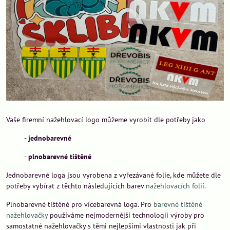
Vaše firemní nažehlovací logo můžeme vyrobit dle potřeby jako
-
jednobarevné
-
plnobarevné tištěné
Jednobarevné loga jsou vyrobena z vyřezávané folie, kde můžete dle
potřeby vybírat z těchto následujících barev
nažehlovacích folií
.
Plnobarevné tištěné pro vícebarevná loga. Pro
barevné tištěné
nažehlovačky
používáme nejmodernější technologii výroby pro
samostatné nažehlovačky s těmi nejlepšími vlastnosti jak při