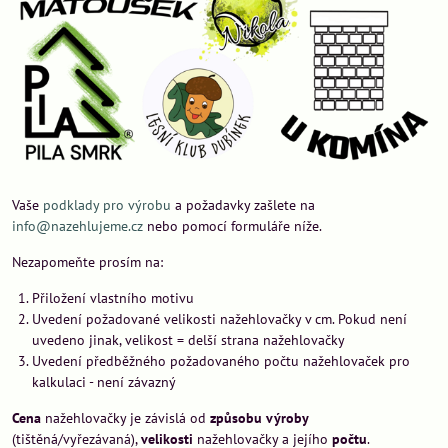
Vaše
podklady pro výrobu
a požadavky zašlete na
info@nazehlujeme.cz
nebo pomocí formuláře níže.
Nezapomeňte prosím na:
Přiložení vlastního motivu
Uvedení požadované velikosti nažehlovačky v cm. Pokud není
uvedeno jinak, velikost = delší strana nažehlovačky
Uvedení předběžného požadovaného počtu nažehlovaček pro
kalkulaci - není závazný
Cena
nažehlovačky je závislá od
způsobu
výroby
(tištěná/vyřezávaná),
velikosti
nažehlovačky a jejího
počtu
.