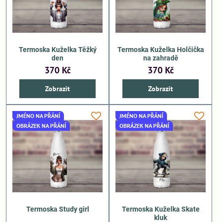
Termoska Kuželka Těžký
Termoska Kuželka Holčička
den
na zahradě
370 Kč
370 Kč
Zobrazit
Zobrazit
JMÉNO NA PŘÁNÍ
JMÉNO NA PŘÁNÍ
OBRÁZEK NA PŘÁNÍ
OBRÁZEK NA PŘÁNÍ
Termoska Study girl
Termoska Kuželka Skate
kluk