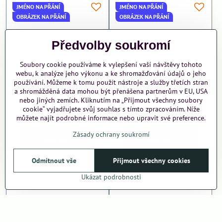
JMÉNO NA PŘÁNÍ
JMÉNO NA PŘÁNÍ
OBRÁZEK NA PŘÁNÍ
OBRÁZEK NA PŘÁNÍ
Předvolby soukromí
Soubory cookie používáme k vylepšení vaší návštěvy tohoto
webu, k analýze jeho výkonu a ke shromažďování údajů o jeho
používání. Můžeme k tomu použít nástroje a služby třetích stran
a shromážděná data mohou být přenášena partnerům v EU, USA
nebo jiných zemích. Kliknutím na „Přijmout všechny soubory
Termoska Kuželka Zip
Termoska Kuželka Jóga
cookie“ vyjadřujete svůj souhlas s tímto zpracováním. Níže
zvířátka
můžete najít podrobné informace nebo upravit své preference.
370 Kč
370 Kč
Zásady ochrany soukromí
Zobrazit
Zobrazit
Odmítnout vše
Přijmout všechny cookies
Ukázat podrobnosti