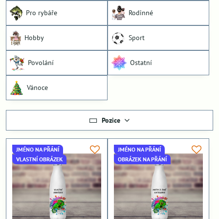
Pro rybáře
Rodinné
Hobby
Sport
Povolání
Ostatní
Vánoce
Pozice
JMÉNO NA PŘÁNÍ
JMÉNO NA PŘÁNÍ
VLASTNÍ OBRÁZEK
OBRÁZEK NA PŘÁNÍ