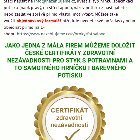
Stačí napsat na
info@nazehlujeme.cz
, uvést si typ hrnku, specifikaci
potisku (např. pravý, na střed apod.), název potisku z naší galerie,
nebo zaslat ve zprávě přímo vlastní motiv/text. Můžete také
využít
objednávkový formulář
níže, kde uvedete své požadavky nebo
objednat přímo na E-
shopu
https://www.nazehlujeme.cz/c/hrnky/fotbalove
JAKO JEDNA Z MÁLA FIREM MŮŽEME DOLOŽIT
ČESKÉ CERTIFIKÁTY ZDRAVOTNÍ
NEZÁVADNOSTI PRO STYK S POTRAVINAMI A
TO SAMOTNÉHO HRNÍČKU I BAREVNÉHO
POTISKU