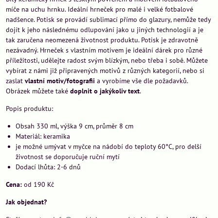
míče na uchu hrnku. Ideální hrneček pro malé i velké fotbalové
nadšence. Potisk se provádí sublimací přímo do glazury, nemůže tedy
dojít k jeho následnému odlupování jako u jiných technologií a je
tak zaručena neomezená životnost produktu. Potisk je zdravotně
nezávadný. Hrneček s vlastním motivem je ideální dárek pro různé
příležitosti, udělejte radost svým blízkým, nebo třeba i sobě. Můžete
vybírat z námi již připravených motivů z různých kategorií, nebo si
zaslat
vlastní motiv/fotografii
a vyrobíme vše dle požadavků.
Obrázek můžete také
doplnit o jakýkoliv text
.
Popis produktu:
Obsah 330 ml, výška 9 cm, průměr 8 cm
Materiál: keramika
je možné umývat v myčce na nádobí do teploty 60°C, pro delší
životnost se doporučuje ruční mytí
Dodací lhůta: 2-6 dnů
Cena:
od 190 Kč
Jak objednat?