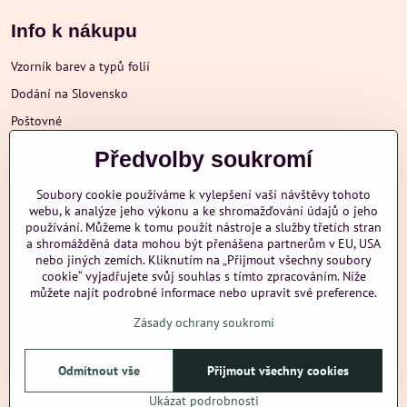
Info k nákupu
Vzorník barev a typů folií
Dodání na Slovensko
Poštovné
Obchodní podmínky
Předvolby soukromí
Reklamace
Soubory cookie používáme k vylepšení vaší návštěvy tohoto
Ochrana osobních údajů
webu, k analýze jeho výkonu a ke shromažďování údajů o jeho
používání. Můžeme k tomu použít nástroje a služby třetích stran
a shromážděná data mohou být přenášena partnerům v EU, USA
nebo jiných zemích. Kliknutím na „Přijmout všechny soubory
Další informace
cookie“ vyjadřujete svůj souhlas s tímto zpracováním. Níže
můžete najít podrobné informace nebo upravit své preference.
Zásady ochrany soukromí
nazehlujeme
Odmítnout vše
Přijmout všechny cookies
©
2026
Copyright
Předvolby soukromí
Zásady ochrany soukromí
Ukázat podrobnosti