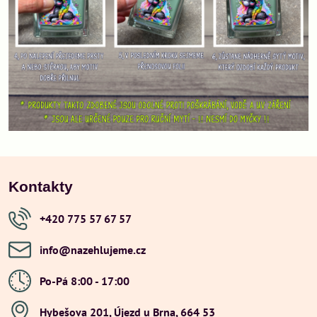
Kontakty
+420 775 57 67 57
info​@nazehlujeme​.cz
Po-Pá 8:00 - 17:00
Hybešova 201, Újezd u Brna, 664 53