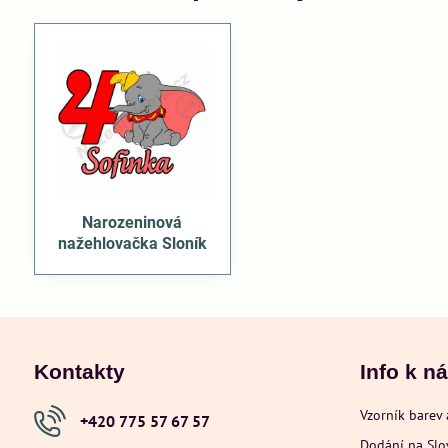
Narozeninová
nažehlovačka Sloník
Kontakty
Info k n
Vzorník barev 
+420 775 57 67 57
Dodání na Sl