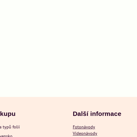
ákupu
Další informace
a typů folií
Fotonávody
Videonávody
ovensko