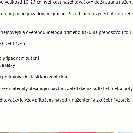
 velikosti 10-25 cm (velikost nažehlovačky = delší strana nažehl
t rok a případně požadované jméno. Pokud jméno vynecháte, můžet
ejnovější a ověřenou metodu přímého tisku na přenosovou folii.
ch žehličkou
o případném sušení
vé látky
 podmínkách klasickou žehličkou.
é materiály obsahující bavlnu, dále také na softshell nebo polye
ovačky je vždy přiložený návod k nažehlení a zkušební vzorek.