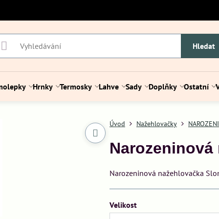
Hledat
molepky
Hrnky
Termosky
Lahve
Sady
Doplňky
Ostatní
Úvod
Nažehlovačky
NAROZEN
Narozeninová 
Narozeninová nažehlovačka Slon
Velikost