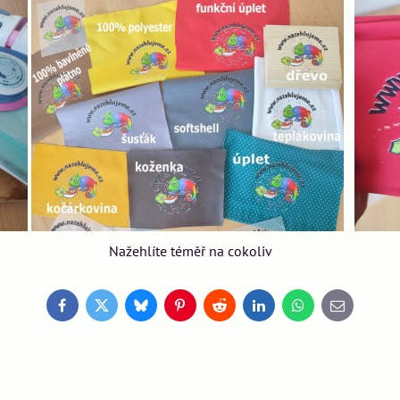
Nažehlíte téměř na cokoliv
Facebook
Twitter
Bluesky
Pinterest
Reddit
LinkedIn
WhatsApp
E-
mail