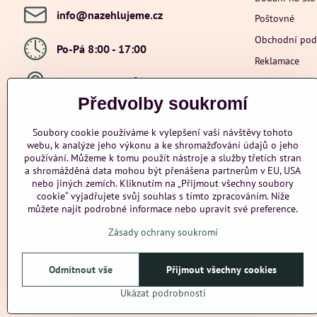
info​@nazehlujeme​.cz
Poštovné
Obchodní po
Po-Pá 8:00 - 17:00
Reklamace
Ochrana osob
Hybešova 201, Újezd u Brna, 664 53
Předvolby soukromí
Přidejte se k nám
Soubory cookie používáme k vylepšení vaší návštěvy tohoto
webu, k analýze jeho výkonu a ke shromažďování údajů o jeho
Facebook
Instagram
Youtube
používání. Můžeme k tomu použít nástroje a služby třetích stran
a shromážděná data mohou být přenášena partnerům v EU, USA
Odstoupení od smlouvy
nebo jiných zemích. Kliknutím na „Přijmout všechny soubory
cookie“ vyjadřujete svůj souhlas s tímto zpracováním. Níže
můžete najít podrobné informace nebo upravit své preference.
Zásady ochrany soukromí
Odmítnout vše
Přijmout všechny cookies
Ukázat podrobnosti