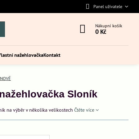
Panel uživatele
Nákupní košík
0 Kč
Vlastní nažehlovačka
Kontakt
INOVÉ
nažehlovačka Sloník
ík na výběr v několika velikostech
Čtěte více