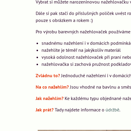
Vybrat si můžete narozeninovou nažehlovačku ve
Dále si pak stačí do příslušných políček uvés
pouze s obrázkem a rokem :)
Pro výrobu barevných nažehlovaček používáme n
snadnému nažehlení i v domácích podmínká
nažehlíte je téměř na jakýkoliiv materiál
vysoká odolnost nažehlovaček při praní neb
nažehlovačka si zachová pružnost podklado
Zvládnu to?
Jednoduché nažehlení i v domácích
Na co nažehlím?
Jsou vhodné na bavlnu a směsov
Jak nažehlím?
Ke každému typu objednané nažehl
Jak prát?
Tady najdete informace o
údržbě
.