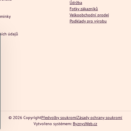
Údržba
Fotky zákazníků
Velkoobchodní prodej
dmínky
Podklady pro výrobu
ních údajů
©
2026
Copyright
Předvolby soukromí
Zásady ochrany soukromí
Vytvořeno systémem:
ByznysWeb.cz