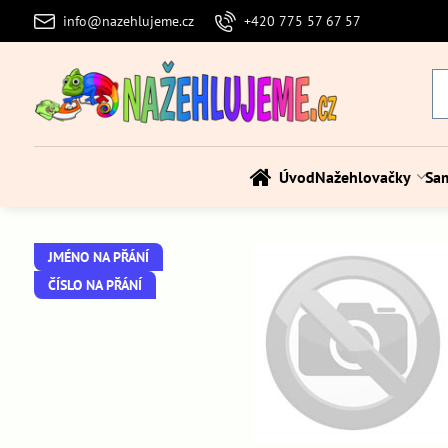
info@nazehlujeme.cz
+420 775 57 67 57
Úvod
Nažehlovačky
Sa
JMÉNO NA PŘÁNÍ
ČÍSLO NA PŘÁNÍ