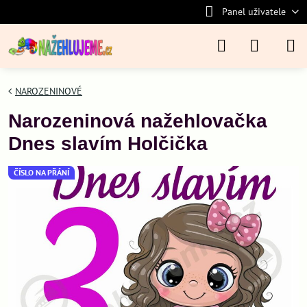
Panel uživatele
NAROZENINOVÉ
Narozeninová nažehlovačka
Dnes slavím Holčička
ČÍSLO NA PŘÁNÍ