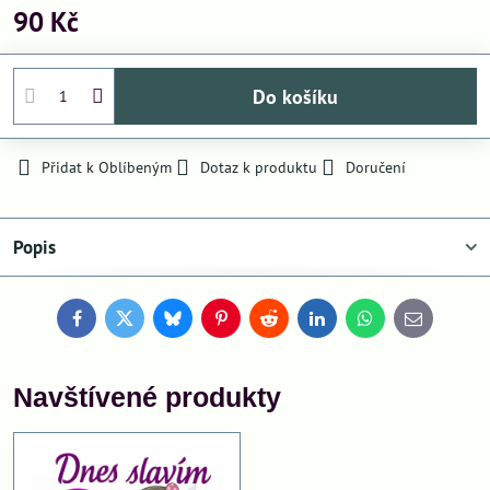
90 Kč
Do košíku
Přidat k Oblíbeným
Dotaz k produktu
Doručení
Popis
Facebook
Twitter
Bluesky
Pinterest
Reddit
LinkedIn
WhatsApp
E-
mail
Navštívené produkty