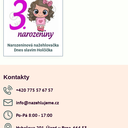
Narozeninová nažehlovačka
Dnes slavím Holčička
Kontakty
+420 775 57 67 57
info​@nazehlujeme​.cz
Po-Pá 8:00 - 17:00
Hybešova 201, Újezd u Brna, 664 53