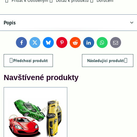
Přidat k Oblíbeným
Dotaz k produktu
Doručení
Popis
Facebook
Twitter
Bluesky
Pinterest
Reddit
LinkedIn
WhatsApp
E-
mail
Předchozí produkt
Následující produkt
Navštívené produkty