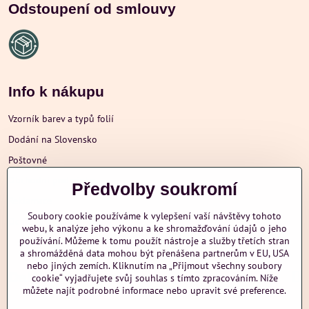
Odstoupení od smlouvy
Info k nákupu
Vzorník barev a typů folií
Dodání na Slovensko
Poštovné
Obchodní podmínky
Předvolby soukromí
Reklamace
Soubory cookie používáme k vylepšení vaší návštěvy tohoto
Ochrana osobních údajů
webu, k analýze jeho výkonu a ke shromažďování údajů o jeho
používání. Můžeme k tomu použít nástroje a služby třetích stran
a shromážděná data mohou být přenášena partnerům v EU, USA
nebo jiných zemích. Kliknutím na „Přijmout všechny soubory
Další informace
cookie“ vyjadřujete svůj souhlas s tímto zpracováním. Níže
můžete najít podrobné informace nebo upravit své preference.