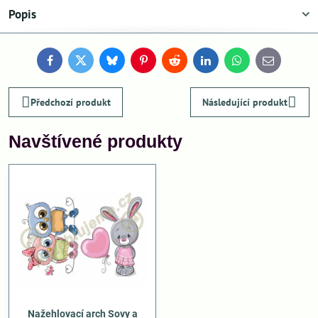
Popis
Facebook
Twitter
Bluesky
Pinterest
Reddit
LinkedIn
WhatsApp
E-
mail
Předchozí produkt
Následující produkt
Navštívené produkty
Nažehlovací arch Sovy a