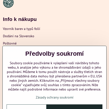
Info k nákupu
Vzorník barev a typů folií
Dodání na Slovensko
Poštovné
Obchodní podmínky
Předvolby soukromí
Reklamace
Soubory cookie používáme k vylepšení vaší návštěvy tohoto
Ochrana osobních údajů
webu, k analýze jeho výkonu a ke shromažďování údajů o jeho
používání. Můžeme k tomu použít nástroje a služby třetích stran
a shromážděná data mohou být přenášena partnerům v EU, USA
nebo jiných zemích. Kliknutím na „Přijmout všechny soubory
Další informace
cookie“ vyjadřujete svůj souhlas s tímto zpracováním. Níže
můžete najít podrobné informace nebo upravit své preference.
Zásady ochrany soukromí
nazehlujeme