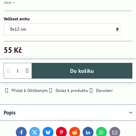
více
Velikost archu
55 Kč
Do košíku
Přidat k Oblíbeným
Dotaz k produktu
Doručení
Popis
Facebook
Twitter
Bluesky
Pinterest
Reddit
LinkedIn
WhatsApp
E-