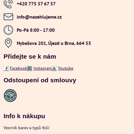
+420 775 57 67 57
info​@nazehlujeme​.cz
Po-Pá 8:00 - 17:00
Hybešova 201, Újezd u Brna, 664 53
Přidejte se k nám
Facebook
Instagram
Youtube
Odstoupení od smlouvy
Info k nákupu
Vzorník barev a typů folií