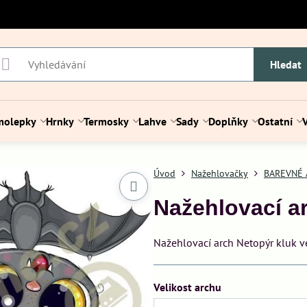
Hledat
molepky
Hrnky
Termosky
Lahve
Sady
Doplňky
Ostatní
Úvod
Nažehlovačky
BAREVNÉ 
Nažehlovací a
Nažehlovací arch Netopýr kluk v
Velikost archu