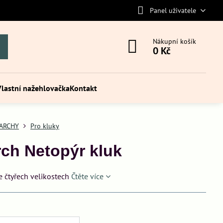
Panel uživatele
Nákupní košík
0 Kč
Vlastní nažehlovačka
Kontakt
ARCHY
Pro kluky
rch Netopýr kluk
e čtyřech velikostech
Čtěte více