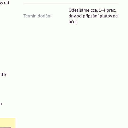
ky od
Odesíláme cca. 1-4 prac.
Termín dodání:
dny od připsání platby na
účet
od k
o