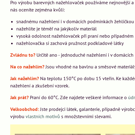
Pro výrobu barevných nažehlovaček používáme nejnovější a 
nás oceníte zejména kvůli:
snadnému nažehlení i v domácích podmínkách žehličkou
nažehlíte je téměř na jakýkoliv materiál
vysoká odolnost nažehlovaček při praní nebo případném 
nažehlovačka si zachová pružnost podkladové látky
Zvládnu to?
Určitě ano - jednoduché nažehlení i v domácích
Na co nažehlím?
Jsou vhodné na bavlnu a směsové materiály 
Jak nažehlím?
Na teplotu 150°C po dobu 15 vteřin. Ke každé
nažehlení a zkušební vzorek.
Jak prát?
Praní do 60°C. Zde najdete veškeré informace o
úd
Velkoobchod:
Jste prodejci látek, galanterie, případně výro
výrobu
vlastních motivů
s množstevními slevami.