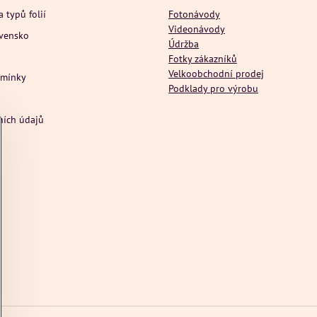
a typů folií
Fotonávody
Videonávody
ovensko
Údržba
Fotky zákazníků
Velkoobchodní prodej
dmínky
Podklady pro výrobu
ních údajů