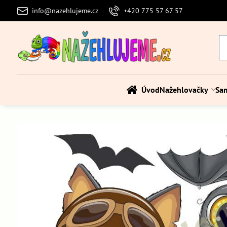
info@nazehlujeme.cz
+420 775 57 67 57
Úvod
Nažehlovačky
Sa