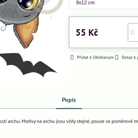
55 Kč
Přidat k Oblíbeným
Dotaz k
Popis
kostí archu. Motivy na archu jsou vždy stejné, pouze se poměrově 