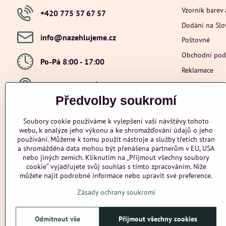
Vzorník barev 
+420 775 57 67 57
Dodání na Sl
info​@nazehlujeme​.cz
Poštovné
Obchodní po
Po-Pá 8:00 - 17:00
Reklamace
Ochrana osob
Hybešova 201, Újezd u Brna, 664 53
Předvolby soukromí
Přidejte se k nám
Soubory cookie používáme k vylepšení vaší návštěvy tohoto
webu, k analýze jeho výkonu a ke shromažďování údajů o jeho
Facebook
Instagram
Youtube
používání. Můžeme k tomu použít nástroje a služby třetích stran
a shromážděná data mohou být přenášena partnerům v EU, USA
Odstoupení od smlouvy
nebo jiných zemích. Kliknutím na „Přijmout všechny soubory
cookie“ vyjadřujete svůj souhlas s tímto zpracováním. Níže
můžete najít podrobné informace nebo upravit své preference.
Zásady ochrany soukromí
Odmítnout vše
Přijmout všechny cookies