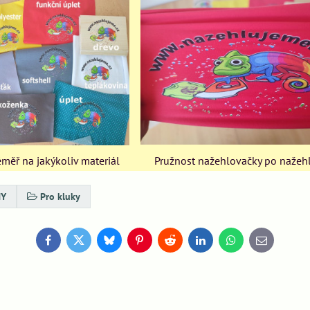
měř na jakýkoliv materiál
Pružnost nažehlovačky po nažeh
HY
Pro kluky
Facebook
Twitter
Bluesky
Pinterest
Reddit
LinkedIn
WhatsApp
E-
mail