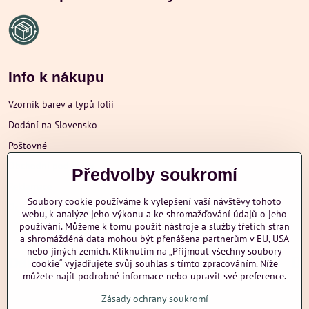
Info k nákupu
Vzorník barev a typů folií
Dodání na Slovensko
Poštovné
Obchodní podmínky
Předvolby soukromí
Reklamace
Soubory cookie používáme k vylepšení vaší návštěvy tohoto
Ochrana osobních údajů
webu, k analýze jeho výkonu a ke shromažďování údajů o jeho
používání. Můžeme k tomu použít nástroje a služby třetích stran
a shromážděná data mohou být přenášena partnerům v EU, USA
nebo jiných zemích. Kliknutím na „Přijmout všechny soubory
Další informace
cookie“ vyjadřujete svůj souhlas s tímto zpracováním. Níže
můžete najít podrobné informace nebo upravit své preference.
Zásady ochrany soukromí
nazehlujeme