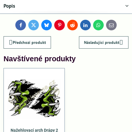
Popis
Facebook
Twitter
Bluesky
Pinterest
Reddit
LinkedIn
WhatsApp
E-
mail
Předchozí produkt
Následující produkt
Navštívené produkty
Nažehlovací arch Drápy 2