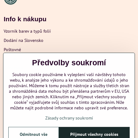
Info k nákupu
Vzorník barev a typů folií
Dodání na Slovensko
Poštovné
Obchodní podmínky
Předvolby soukromí
Reklamace
Soubory cookie používáme k vylepšení vaší návštěvy tohoto
Ochrana osobních údajů
webu, k analýze jeho výkonu a ke shromažďování údajů o jeho
používání. Můžeme k tomu použít nástroje a služby třetích stran
a shromážděná data mohou být přenášena partnerům v EU, USA
nebo jiných zemích. Kliknutím na „Přijmout všechny soubory
Další informace
cookie“ vyjadřujete svůj souhlas s tímto zpracováním. Níže
můžete najít podrobné informace nebo upravit své preference.
Zásady ochrany soukromí
nazehlujeme
Odmítnout vše
Přijmout všechny cookies