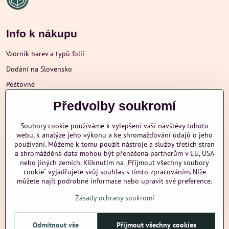
Info k nákupu
Vzorník barev a typů folií
Dodání na Slovensko
Poštovné
Obchodní podmínky
Předvolby soukromí
Reklamace
Soubory cookie používáme k vylepšení vaší návštěvy tohoto
Ochrana osobních údajů
webu, k analýze jeho výkonu a ke shromažďování údajů o jeho
používání. Můžeme k tomu použít nástroje a služby třetích stran
a shromážděná data mohou být přenášena partnerům v EU, USA
nebo jiných zemích. Kliknutím na „Přijmout všechny soubory
Další informace
cookie“ vyjadřujete svůj souhlas s tímto zpracováním. Níže
můžete najít podrobné informace nebo upravit své preference.
Zásady ochrany soukromí
nazehlujeme
Odmítnout vše
Přijmout všechny cookies