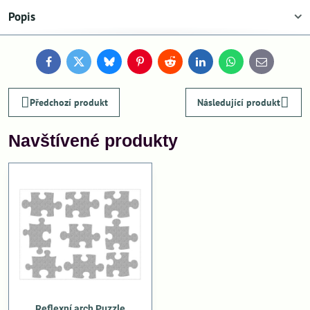
Popis
Facebook
Twitter
Bluesky
Pinterest
Reddit
LinkedIn
WhatsApp
E-
mail
Předchozí produkt
Následující produkt
Navštívené produkty
Reflexní arch Puzzle