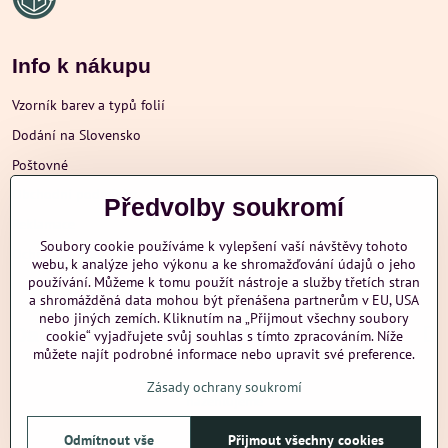
Info k nákupu
Vzorník barev a typů folií
Dodání na Slovensko
Poštovné
Obchodní podmínky
Předvolby soukromí
Reklamace
Soubory cookie používáme k vylepšení vaší návštěvy tohoto
Ochrana osobních údajů
webu, k analýze jeho výkonu a ke shromažďování údajů o jeho
používání. Můžeme k tomu použít nástroje a služby třetích stran
a shromážděná data mohou být přenášena partnerům v EU, USA
nebo jiných zemích. Kliknutím na „Přijmout všechny soubory
Další informace
cookie“ vyjadřujete svůj souhlas s tímto zpracováním. Níže
můžete najít podrobné informace nebo upravit své preference.
Zásady ochrany soukromí
nazehlujeme
Odmítnout vše
Přijmout všechny cookies