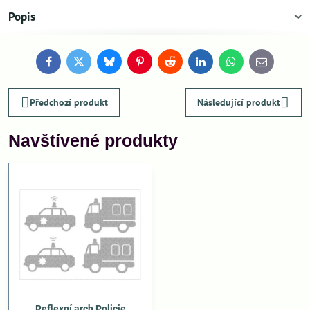
Popis
Facebook
Twitter
Bluesky
Pinterest
Reddit
LinkedIn
WhatsApp
E-
mail
Předchozí produkt
Následující produkt
Navštívené produkty
Reflexní arch Policie