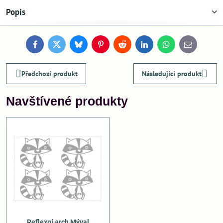
Popis
Facebook
Twitter
Bluesky
Pinterest
Reddit
LinkedIn
WhatsApp
E-
mail
Předchozí produkt
Následující produkt
Navštívené produkty
Reflexní arch Mýval