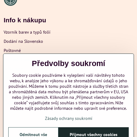
Info k nákupu
Vzorník barev a typů folií
Dodání na Slovensko
Poštovné
Obchodní podmínky
Předvolby soukromí
Reklamace
Soubory cookie používáme k vylepšení vaší návštěvy tohoto
Ochrana osobních údajů
webu, k analýze jeho výkonu a ke shromažďování údajů o jeho
používání. Můžeme k tomu použít nástroje a služby třetích stran
a shromážděná data mohou být přenášena partnerům v EU, USA
nebo jiných zemích. Kliknutím na „Přijmout všechny soubory
Další informace
cookie“ vyjadřujete svůj souhlas s tímto zpracováním. Níže
můžete najít podrobné informace nebo upravit své preference.
Zásady ochrany soukromí
nazehlujeme
Odmítnout vše
Přijmout všechny cookies