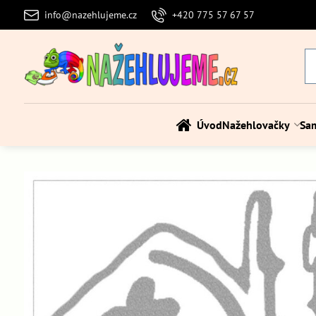
info@nazehlujeme.cz
+420 775 57 67 57
Úvod
Nažehlovačky
Sa