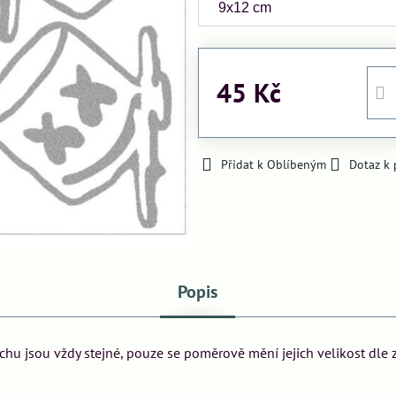
45 Kč
Přidat k Oblíbeným
Dotaz k
Popis
archu jsou vždy stejné, pouze se poměrově mění jejich velikost dle