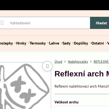
Hledat
molepky
Hrnky
Termosky
Lahve
Sady
Doplňky
Ostatní
Úvod
Nažehlovačky
REFLEXNÍ
Reflexní arch
Reflexní nažehlovací arch Marsch
Velikost archu