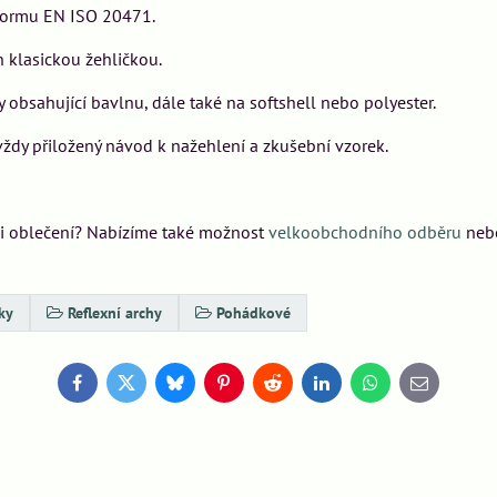
e normu EN ISO 20471.
klasickou žehličkou.
obsahující bavlnu, dále také na softshell nebo polyester.
dy přiložený návod k nažehlení a zkušební vzorek.
bci oblečení? Nabízíme také možnost
velkoobchodního odběru
neb
ky
Reflexní archy
Pohádkové
Facebook
Twitter
Bluesky
Pinterest
Reddit
LinkedIn
WhatsApp
E-
mail