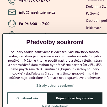
+420 775 57 67 57
Dodání na Sl
info​@nazehlujeme​.cz
Poštovné
Obchodní po
Po-Pá 8:00 - 17:00
Reklamace
Ochrana osob
Hybešova 201, Újezd u Brna, 664 53
Předvolby soukromí
Přidejte se k nám
Soubory cookie používáme k vylepšení vaší návštěvy tohoto
webu, k analýze jeho výkonu a ke shromažďování údajů o jeho
Facebook
Instagram
Youtube
používání. Můžeme k tomu použít nástroje a služby třetích stran
a shromážděná data mohou být přenášena partnerům v EU, USA
Odstoupení od smlouvy
nebo jiných zemích. Kliknutím na „Přijmout všechny soubory
cookie“ vyjadřujete svůj souhlas s tímto zpracováním. Níže
můžete najít podrobné informace nebo upravit své preference.
Zásady ochrany soukromí
Odmítnout vše
Přijmout všechny cookies
Ukázat podrobnosti