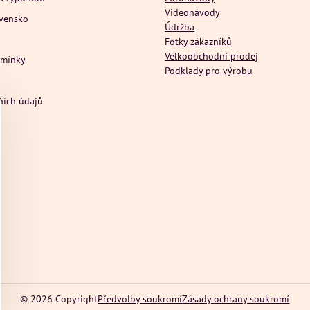
Videonávody
ovensko
Údržba
Fotky zákazníků
Velkoobchodní prodej
dmínky
Podklady pro výrobu
ních údajů
©
2026
Copyright
Předvolby soukromí
Zásady ochrany soukromí