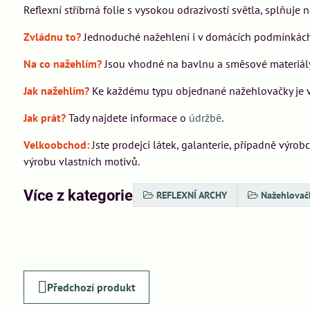
Reflexní stříbrná folie s vysokou odrazivostí světla, splňuj
Zvládnu to?
Jednoduché nažehlení i v domácích podmínkách 
Na co nažehlím?
Jsou vhodné na bavlnu a směsové materiály 
Jak nažehlím?
Ke každému typu objednané nažehlovačky je vž
Jak prát?
Tady najdete informace o
údržbě
.
Velkoobchod:
Jste prodejci látek, galanterie, případně výro
výrobu vlastních motivů.
Více z kategorie
REFLEXNÍ ARCHY
Nažehlovač
Předchozí produkt