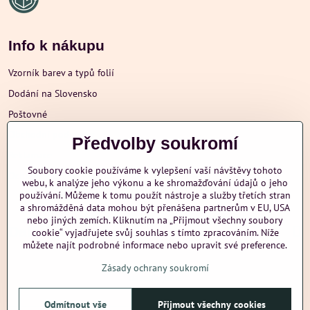
Info k nákupu
Vzorník barev a typů folií
Dodání na Slovensko
Poštovné
Obchodní podmínky
Předvolby soukromí
Reklamace
Soubory cookie používáme k vylepšení vaší návštěvy tohoto
Ochrana osobních údajů
webu, k analýze jeho výkonu a ke shromažďování údajů o jeho
používání. Můžeme k tomu použít nástroje a služby třetích stran
a shromážděná data mohou být přenášena partnerům v EU, USA
nebo jiných zemích. Kliknutím na „Přijmout všechny soubory
Další informace
cookie“ vyjadřujete svůj souhlas s tímto zpracováním. Níže
můžete najít podrobné informace nebo upravit své preference.
Zásady ochrany soukromí
nazehlujeme
Odmítnout vše
Přijmout všechny cookies