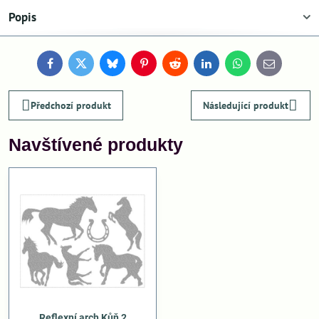
Popis
Facebook
Twitter
Bluesky
Pinterest
Reddit
LinkedIn
WhatsApp
E-
mail
Předchozí produkt
Následující produkt
Navštívené produkty
Reflexní arch Kůň 2