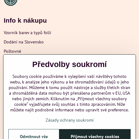
Info k nákupu
Vzorník barev a typů folií
Dodání na Slovensko
Poštovné
Obchodní podmínky
Předvolby soukromí
Reklamace
Soubory cookie používáme k vylepšení vaší návštěvy tohoto
Ochrana osobních údajů
webu, k analýze jeho výkonu a ke shromažďování údajů o jeho
používání. Můžeme k tomu použít nástroje a služby třetích stran
a shromážděná data mohou být přenášena partnerům v EU, USA
nebo jiných zemích. Kliknutím na „Přijmout všechny soubory
Další informace
cookie“ vyjadřujete svůj souhlas s tímto zpracováním. Níže
můžete najít podrobné informace nebo upravit své preference.
Zásady ochrany soukromí
nazehlujeme
Odmítnout vše
Přijmout všechny cookies