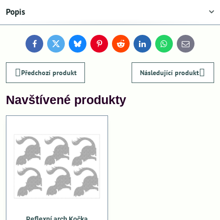
Popis
Facebook
Twitter
Bluesky
Pinterest
Reddit
LinkedIn
WhatsApp
E-
mail
Předchozí produkt
Následující produkt
Navštívené produkty
Reflexní arch Kočka